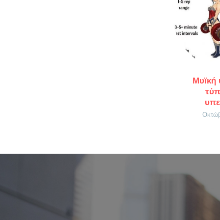
Μυϊκή 
τύπ
υπε
Οκτώβ