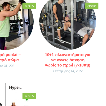
ΆΡΘΡΑ
ΆΡΘΡΑ
ρό μυαλό =
10+1 πλεονεκτήματα για
αρό σώμα
να κάνεις άσκηση
νωρίς το πρωί (7-10πμ)
ος 31, 2021
Σεπτέμβριος 14, 2022
ΆΡΘΡΑ