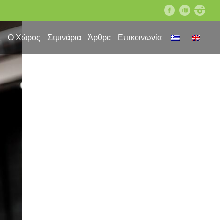
facebook
youtube
instagram
ς
Ο Χώρος
Σεμινάρια
Άρθρα
Επικοινωνία