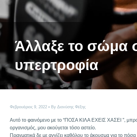
Άλλαξε το σώμα 
υπερτροφία
Φεβρουάριος 9, 2022
By
Διονύσης Φέξης
Αυτό το φαινόμενο με το “ΠΟΣΑ ΚΙΛΑ ΕΧΕΙΣ ΧΑΣΕΙ ”, μπρ
οργανισμός, μου ακούγεται τόσο αστείο.
Πραγματικά δε με αγγίζει καθόλου το άκουσμα για το πόσα 