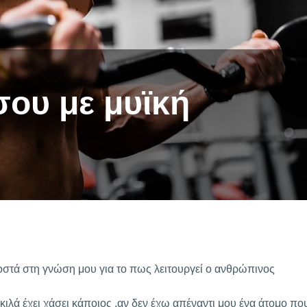
σου με μυϊκή
οστά στη γνώση μου για το πως λειτουργεί ο ανθρώπινος
κιλά έχει χάσει κάποιος ,αν δεν έχω απέναντι μου ένα άτομο πο