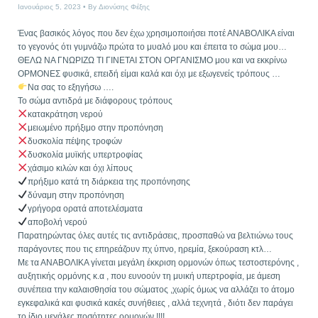
Ιανουάριος 5, 2023
By
Διονύσης Φέξης
Ένας βασικός λόγος που δεν έχω χρησιμοποιήσει ποτέ ΑΝΑΒΟΛΙΚΑ είναι
το γεγονός ότι γυμνάζω πρώτα το μυαλό μου και έπειτα το σώμα μου…
ΘΕΛΩ ΝΑ ΓΝΩΡΙΖΩ ΤΙ ΓΙΝΕΤΑΙ ΣΤΟΝ ΟΡΓΑΝΙΣΜΟ μου και να εκκρίνω
ΟΡΜΟΝΕΣ φυσικά, επειδή είμαι καλά και όχι με εξωγενείς τρόπους …
Να σας το εξηγήσω ….
Το σώμα αντιδρά με διάφορους τρόπους
κατακράτηση νερού
μειωμένο πρήξιμο στην προπόνηση
δυσκολία πέψης τροφών
δυσκολία μυϊκής υπερτροφίας
χάσιμο κιλών και όχι λίπους
πρήξιμο κατά τη διάρκεια της προπόνησης
δύναμη στην προπόνηση
γρήγορα ορατά αποτελέσματα
αποβολή νερού
Παρατηρώντας όλες αυτές τις αντιδράσεις, προσπαθώ να βελτιώνω τους
παράγοντες που τις επηρεάζουν πχ ύπνο, ηρεμία, ξεκούραση κτλ…
Με τα ΑΝΑΒΟΛΙΚΑ γίνεται μεγάλη έκκριση ορμονών όπως τεστοστερόνης ,
αυξητικής ορμόνης κ.α , που ευνοούν τη μυική υπερτροφία, με άμεση
συνέπεια την καλαισθησία του σώματος ,χωρίς όμως να αλλάζει το άτομο
εγκεφαλικά και φυσικά κακές συνήθειες , αλλά τεχνητά , διότι δεν παράγει
το ίδιο μεγάλες ποσότητες ορμονών !!!!