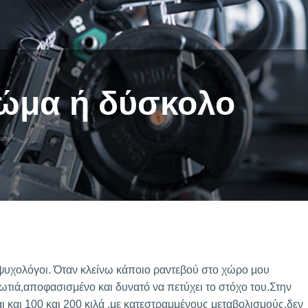
ώμα ή δύσκολο
 ψυχολόγοι. Όταν κλείνω κάποιο ραντεβού στο χώρο μου
ωτιά,αποφασισμένο και δυνατό να πετύχει το στόχο του.Στην
ι και 100 και 200 κιλά ,με κατεστραμμένους μεταβολισμούς,δεν