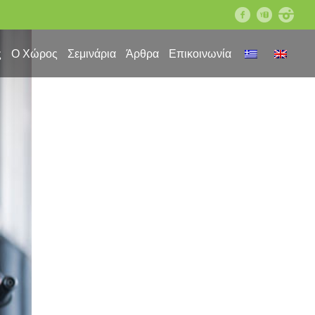
facebook
youtube
instagram
ς
Ο Χώρος
Σεμινάρια
Άρθρα
Επικοινωνία