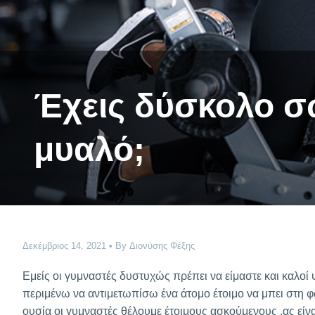
Έχεις δύσκολο σ
μυαλό;
Δεκέμβριος 14, 2021
By
Διονύσης Φέξης
Εμείς οι γυμναστές δυστυχώς πρέπει να είμαστε και καλοί
περιμένω να αντιμετωπίσω ένα άτομο έτοιμο να μπει στη φ
ουσία οι γυμναστές θέλουμε έτοιμους ασκούμενους ,ας είνα