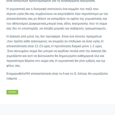
είναι κατάλληλα προετοιμασμένο για τη συγκεκριμένη εκγύμναση.
Η γυμναστική και η διατροφή αποτελούν ένα κομμάτι του παζλ που
λέγεται υγεία.Θα σας συμβούλευα να ασχοληθείτε λίγο περισσότερο με την
αποκατάσταση σας,αν θέλετε να εισπράξετε τα οφέλη της γυμναστικής και
του αθλητισμού.Διαφορετικά,μπορεί ένας είδος εκγύμνασης που το σώμα
σας δεν το υποστηρίζει ,να αποβεί μοιραίο για σοβαρούς τραυματισμούς .
Η άσκηση από μόνη της δεν προσφέρει .Είναι ένα σύνολο πραγμάτων
,που πρέπει κάθε ασκούμενος να γνωρίζει αν επιδιώκει να είναι υγιής.Η
αποκατάσταση είναι 22-23 ώρες.Η προπόνηση διαρκεί μόνο 1-2 ώρες
.Ένα σκοτωμένο σώμα δεν μπορεί να κερδίσει πολλά από την άσκηση.Θα
γυμνάζεστε και αντί να βελτιώνεστε θα δημιουργείτε καθημερινά όλο και
περισσότερα θέματα στο σώμα σας.Η γυμναστική θα γίνει εχθρός και όχι
φίλος σας.
Ενημερωθείτε!!!Η αποκατάσταση είναι το Α και το Ω. Αλλιώς θα γυμνάζεστε
τσάμπα ….
ΆΡΘΡΑ