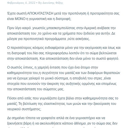
Φεβρουάριος 4, 2022
By
Διονύσης Φέξης
Έχετε σωστή ΑΠΟΚΑΤΑΣΤΑΣΗ μετά την προπόνηση ή προτεραιότητα σας
είναι ΜΟΝΟ η γυμναστική και η διατροφή;
Πριν λίγο καιρό ,γνωστός μπασκετμπολίστας στην Αμερική ανέβασε την
αποκατάσταση του ,το χρόνο και τα χρήματα που ξοδεύει για αυτήν. Δε
μίλησε για προπονητικά προγράμματα ,ούτε ασκήσεις.
Ο περισσότερος κόσμος ενδιαφέρεται μόνο για την εκγύμναση και ίσως και
τη διατροφή του.Να σας πληροφορήσω λοιπόν ότι το σώμα βελτιώνεται
στην αποκατάσταση. Και αποκατάσταση δεν είναι μόνο το σωστό φαγητό.
Ο σωστός ύπνος, η χαμηλή ένταση που έχει ένα άτομο στην
καθημερινότητα του,η συχνότητα του μασάζ και των διαφόρων θεραπειών
για να έχουμε χαλαρό το μυικό σύστημα, η αποβολή του στρες ,είναι
στοιχεία που ευνοούν την έκκριση της αυξητικής ορμόνης και επομένως
την αποκατάσταση του σώματος μας.
Πόσοι από εσάς που γυμνάζεστε έχετε βάλει στην καθημερινότητα σας το
μασάζ; Τη βελτίωση της ελαστικότητας των μυών και την ξεκούραση του
νευρικού συστήματος;
Δε σημαίνει τίποτα να γραφτείτε απλά σε ένα γυμναστήριο και να
ξεκινήσετε βάρη ή να ακολουθήσετε κάποιο άθλημα ,αν το σώμα σας δεν