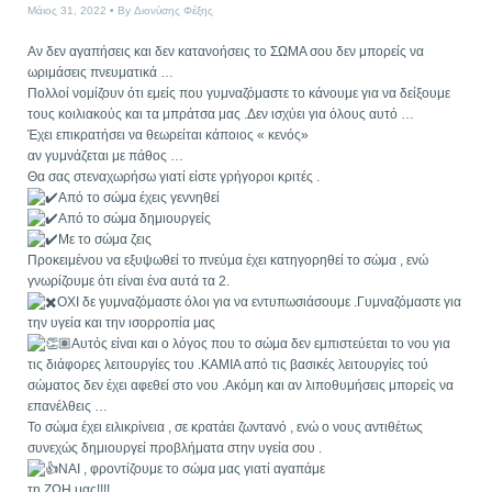
Μάιος 31, 2022
By
Διονύσης Φέξης
Αν δεν αγαπήσεις και δεν κατανοήσεις το ΣΩΜΑ σου δεν μπορείς να
ωριμάσεις πνευματικά …
Πολλοί νομίζουν ότι εμείς που γυμναζόμαστε το κάνουμε για να δείξουμε
τους κοιλιακούς και τα μπράτσα μας .Δεν ισχύει για όλους αυτό …
Έχει επικρατήσει να θεωρείται κάποιος « κενός»
αν γυμνάζεται με πάθος …
Θα σας στεναχωρήσω γιατί είστε γρήγοροι κριτές .
Από το σώμα έχεις γεννηθεί
Από το σώμα δημιουργείς
Με το σώμα ζεις
Προκειμένου να εξυψωθεί το πνεύμα έχει κατηγορηθεί το σώμα , ενώ
γνωρίζουμε ότι είναι ένα αυτά τα 2.
ΟΧΙ δε γυμναζόμαστε όλοι για να εντυπωσιάσουμε .Γυμναζόμαστε για
την υγεία και την ισορροπία μας
Αυτός είναι και ο λόγος που το σώμα δεν εμπιστεύεται το νου για
τις διάφορες λειτουργίες του .ΚΑΜΙΑ από τις βασικές λειτουργίες τού
σώματος δεν έχει αφεθεί στο νου .Ακόμη και αν λιποθυμήσεις μπορείς να
επανέλθεις …
Το σώμα έχει ειλικρίνεια , σε κρατάει ζωντανό , ενώ ο νους αντιθέτως
συνεχώς δημιουργεί προβλήματα στην υγεία σου .
ΝΑΙ , φροντίζουμε το σώμα μας γιατί αγαπάμε
τη ΖΩΗ μας!!!!