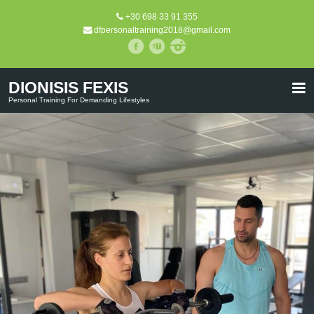
+30 698 33 91 355
dfpersonaltraining2018@gmail.com
DIONISIS FEXIS
Personal Training For Demanding Lifestyles