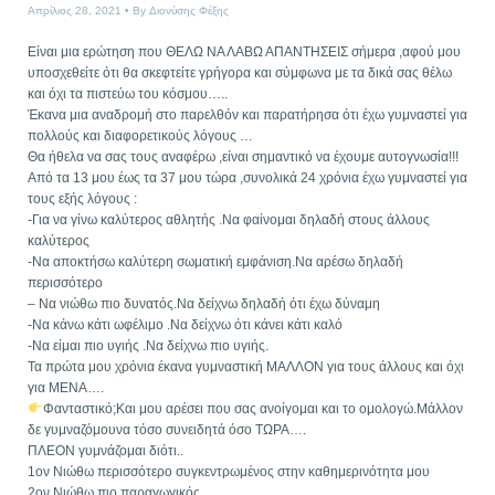
Απρίλιος 28, 2021
By
Διονύσης Φέξης
Είναι μια ερώτηση που ΘΕΛΩ ΝΑ ΛΑΒΩ ΑΠΑΝΤΗΣΕΙΣ σήμερα ,αφού μου
υποσχεθείτε ότι θα σκεφτείτε γρήγορα και σύμφωνα με τα δικά σας θέλω
και όχι τα πιστεύω του κόσμου…..
Έκανα μια αναδρομή στο παρελθόν και παρατήρησα ότι έχω γυμναστεί για
πολλούς και διαφορετικούς λόγους …
Θα ήθελα να σας τους αναφέρω ,είναι σημαντικό να έχουμε αυτογνωσία!!!
Από τα 13 μου έως τα 37 μου τώρα ,συνολικά 24 χρόνια έχω γυμναστεί για
τους εξής λόγους :
-Για να γίνω καλύτερος αθλητής .Να φαίνομαι δηλαδή στους άλλους
καλύτερος
-Να αποκτήσω καλύτερη σωματική εμφάνιση.Να αρέσω δηλαδή
περισσότερο
– Να νιώθω πιο δυνατός.Να δείχνω δηλαδή ότι έχω δύναμη
-Να κάνω κάτι ωφέλιμο .Να δείχνω ότι κάνει κάτι καλό
-Να είμαι πιο υγιής .Να δείχνω πιο υγιής.
Τα πρώτα μου χρόνια έκανα γυμναστική ΜΑΛΛΟΝ για τους άλλους και όχι
για ΜΕΝΑ….
Φανταστικό;Και μου αρέσει που σας ανοίγομαι και το ομολογώ.Μάλλον
δε γυμναζόμουνα τόσο συνειδητά όσο ΤΩΡΑ….
ΠΛΕΟΝ γυμνάζομαι διότι..
1ον Νιώθω περισσότερο συγκεντρωμένος στην καθημερινότητα μου
2ον Νιώθω πιο παραγωγικός