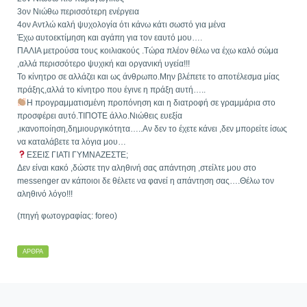
3ον Νιώθω περισσότερη ενέργεια
4ον Αντλώ καλή ψυχολογία ότι κάνω κάτι σωστό για μένα
Έχω αυτοεκτίμηση και αγάπη για τον εαυτό μου….
ΠΑΛΙΑ μετρούσα τους κοιλιακούς .Τώρα πλέον θέλω να έχω καλό σώμα
,αλλά περισσότερο ψυχική και οργανική υγεία!!!
Το κίνητρο σε αλλάζει και ως άνθρωπο.Μην βλέπετε το αποτέλεσμα μίας
πράξης,αλλά το κίνητρο που έγινε η πράξη αυτή…..
Η προγραμματισμένη προπόνηση και η διατροφή σε γραμμάρια στο
προσφέρει αυτό.ΤΙΠΟΤΕ άλλο.Νιώθεις ευεξία
,ικανοποίηση,δημιουργικότητα…..Αν δεν το έχετε κάνει ,δεν μπορείτε ίσως
να καταλάβετε τα λόγια μου…
ΕΣΕΙΣ ΓΙΑΤΙ ΓΥΜΝΑΖΕΣΤΕ;
Δεν είναι κακό ,δώστε την αληθινή σας απάντηση ,στείλτε μου στο
messenger αν κάποιοι δε θέλετε να φανεί η απάντηση σας….Θέλω τον
αληθινό λόγο!!!
(πηγή φωτογραφίας: foreo)
ΆΡΘΡΑ