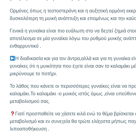
Ορμόνες όπως η τεστοστερόνη και η αυξητική ορμόνη εκκρί
δυσκολότερη τη μυική ανάπτυξη και επομένως και την καύ
Γενικά η γυναίκα είναι πιο ευάλωτη στο να δεχτεί ζημιά σ
αποτέλεσμα σε μία γυναίκα λόγω του ρυθμού μυικής ανάπτυξη
ενθαρρυντικό .
Η διαδικασία και για τον άντρα,αλλά και για τη γυναίκα ε
γυναίκες ότι η μυικότητα που έχετε είναι σαν το καλαμάκι
μικρύνουμε το ποτήρι.
Το λάθος που κάνετε οι περισσότερες γυναίκες είναι να πρ
καλαμάκι.Το καλαμάκι -ο μυικός ιστός όμως ,είναι υπεύθυν
μεταβολισμού σας.
Γιατί προσπαθείτε να χάσετε κιλά ενώ το θέμα βρίσκεται 
μεταβολισμό και εν συνεχεία θα τρώτε ελάχιστα μήπως παχ
λιποαποθήκευση .