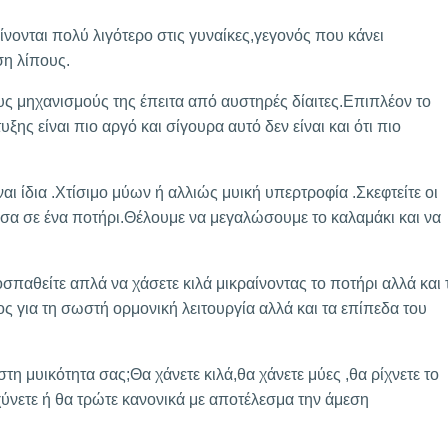
νονται πολύ λιγότερο στις γυναίκες,γεγονός που κάνει
ση λίπους.
τους μηχανισμούς της έπειτα από αυστηρές δίαιτες.Επιπλέον το
ς είναι πιο αργό και σίγουρα αυτό δεν είναι και ότι πιο
ίναι ίδια .Χτίσιμο μύων ή αλλιώς μυική υπερτροφία .Σκεφτείτε οι
 μέσα σε ένα ποτήρι.Θέλουμε να μεγαλώσουμε το καλαμάκι και να
οσπαθείτε απλά να χάσετε κιλά μικραίνοντας το ποτήρι αλλά και 
ος για τη σωστή ορμονική λειτουργία αλλά και τα επίπεδα του
στη μυικότητα σας;Θα χάνετε κιλά,θα χάνετε μύες ,θα ρίχνετε το
ύνετε ή θα τρώτε κανονικά με αποτέλεσμα την άμεση