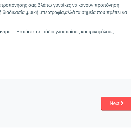
κή προπόνησης σας.Βλέπω γυναίκες να κάνουν προπόνηση
ή διαδικασία ,μυική υπερτροφία,αλλά τα σημεία που πρέπει να
 άντρα….Εστιάστε σε πόδια,γλουτιαίους και τρικεφάλους…
Next