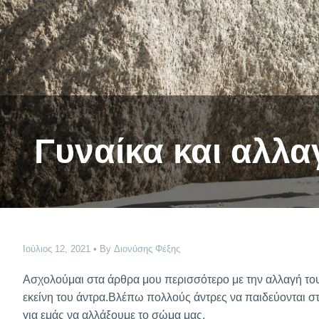
Γυναίκα και αλλ
Ιούλιος 12, 2021
By
Διονύσης Φέξης
Ασχολούμαι στα άρθρα μου περισσότερο με την αλλαγή του
εκείνη του άντρα.Βλέπω πολλούς άντρες να παιδεύονται στα
για εμάς να αλλάξουμε το σώμα μας.