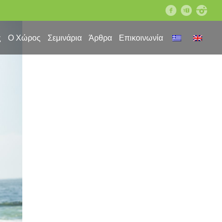
facebook
youtube
instagram
ς
Ο Χώρος
Σεμινάρια
Άρθρα
Επικοινωνία