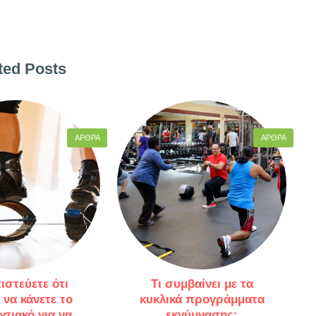
ted Posts
ΆΡΘΡΑ
ΆΡΘΡΑ
πιστεύετε ότι
Τι συμβαίνει με τα
 να κάνετε το
κυκλικά προγράμματα
σιακό για να
εκγύμνασης;