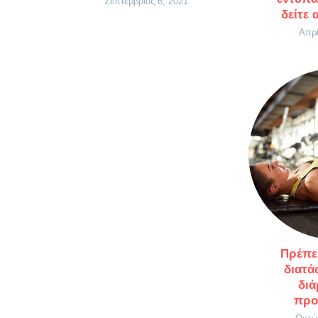
Σεπτέμβριος 6, 2021
δείτε
Απρί
Πρέπει
διατά
διά
προ