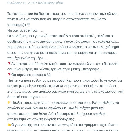
Οκτώβριος 12, 2020
By
Διονύσης Φέξης
Το χτύπημα που θα δώσεις στους μυς σου σε ένα προπονητικό πλάνο,
πρέπει να είναι τόσο που να μπορεί η αποκατάσταση σου να το
υποστηρίξει !!!
Να σας το εξηγήσω ….
Οι συνθήκες που γυμναζόμαστε ποτέ δεν είναι σταθερές , αλλά και οι
συνθήκες της αποκατάστασης μας. Ύπνος, διατροφή , ψυχολογία κτλ…
Συμπερασματικά ο ασκούμενος πρέπει να δώσει το κατάλληλο χτύπημα
στους μυς σύμφωνα με τα παραπάνω και όχι σύμφωνα με τις δυνάμεις
που έχει εκείνη τη μέρα …
Αν περνάς μία δύσκολη κατάσταση, αν κοιμάσαι λίγο , αν η διατροφή
σου είναι μέτρια, θα δώσεις ερέθισμα για μυική υπερτροφία ;
Θα σηκώσεις αρκετά κιλά;
Πρέπει να είσαι ευέλικτος με τις συνθήκες που επικρατούν. Το γεγονός ότι
θες και μπορείς να σηκώσεις κιλά δε σημαίνει απαραιτήτως ότι πρέπει…
Στο πίσω μέρος του μυαλού σας καλό είναι να έχετε την αποκατάσταση και
ότι αυτό συνεπάγεται ….
Πολλές φορές έρχονται οι ασκούμενοι μου και τους βλέπω θέλουν να
σηκώσουν κιλά. Ναι να τα σηκώσουμε , αλλά θα έχετε μετά την
αποκατάσταση που θέλω; Διότι διαφορετικά θα έχουμε αντίθετο
αποτέλεσμα και αρκετή έκκριση κορτιζόλης….
Ο γυμναστής είναι σημαντικό να γνωρίζει κατά γράμμα τι έχει κάνει ο
ασκούμενος του τις προηγούμενες μέρες και ώρες ,τι πρόκειται να κάνει