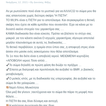
Νοέμβριος 12, 2021
By
Διονύσης Φέξης
Αν με ρωτούσατε ποιό είναι το μυστικό για να ΑΛΛΑΞΩ το σώμα μου θα
σας απαντούσα χωρίς δεύτερη σκέψη “Η ΠΙΣΤΗ”.
ΤΟ 99,9% είναι η ΠΙΣΤΗ για το αποτέλεσμα. Και συγκεκριμένα η θετική
σκέψη που έχετε σε κάθε εμπόδιο που συναντάτε .Έχει να κάνει με το
δυνατό εκείνο στοιχείο του χαρακτήρα σας ….
ΚΑΜΙΑ διαδικασία δεν είναι εύκολη. Πρέπει να βλέπετε το στόχο σας
μακριά ,να τον κάνετε εικόνα.Ο ισχυρός χαρακτήρας σίγουρα αποτελεί
μεγάλο πλεονέκτημα σε αυτές τις διαδικασίες….
Το θετικό περιβάλλον ,η ηρεμία στον ύπνο σας ,η αποφυγή στρες είναι
άσσοι στο μανίκι ενός ασκούμενου που θέλει αποτέλεσμα.
Το 1ο που θα δείτε είναι η αποβολή νερού. ΜΕΙΩΜΕΝΗ κορτιζόλη
=ΑΠΟΒΟΛΗ νερού.Τόσο απλό…
Το σώμα δηλαδή σε πρώτη φάση θα διώξει το πρήξιμο …
Έπειτα με διατροφή και προπόνηση θα αυξηθεί το BMR ,ο βασικός
μεταβολισμός
Ο μυϊκός ιστός ,με τη διαδικασία της υπερτροφίας ,θα αυξηθεί και το
σώμα δε θα χαλαρώσει….
Νερό-Λίπος-Μυικότητα
Όλα μαζί θα γίνουν ,ταυτόχρονα και το σώμα θα πάρει τη μορφή που
θέλετε….
Η ΠΙΣΤΗ θα σας δίνει δύναμη και αντοχή.
Η καλύτερη ψυχολογία θα σας δίνει