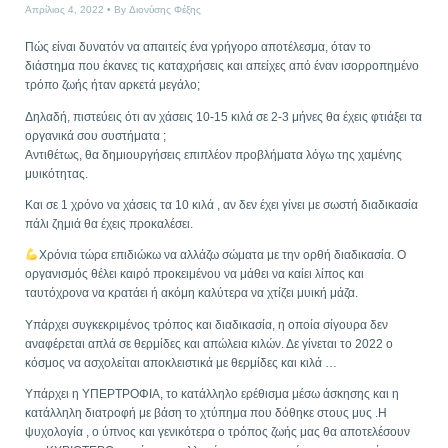
Απρίλιος 4, 2022
By
Διονύσης Φέξης
Πώς είναι δυνατόν να απαιτείς ένα γρήγορο αποτέλεσμα, όταν το
διάστημα που έκανες τις καταχρήσεις και απείχες από έναν ισορροπημένο
τρόπο ζωής ήταν αρκετά μεγάλο;
Δηλαδή, πιστεύεις ότι αν χάσεις 10-15 κιλά σε 2-3 μήνες θα έχεις φτιάξει τα
οργανικά σου συστήματα ;
Αντιθέτως, θα δημιουργήσεις επιπλέον προβλήματα λόγω της χαμένης
μυικότητας.
Και σε 1 χρόνο να χάσεις τα 10 κιλά , αν δεν έχει γίνει με σωστή διαδικασία
πάλι ζημιά θα έχεις προκαλέσει.
Χρόνια τώρα επιδιώκω να αλλάζω σώματα με την ορθή διαδικασία. Ο
οργανισμός θέλει καιρό προκειμένου να μάθει να καίει λίπος και
ταυτόχρονα να κρατάει ή ακόμη καλύτερα να χτίζει μυική μάζα.
Υπάρχει συγκεκριμένος τρόπος και διαδικασία, η οποία σίγουρα δεν
αναφέρεται απλά σε θερμίδες και απώλεια κιλών. Δε γίνεται το 2022 ο
κόσμος να ασχολείται αποκλειστικά με θερμίδες και κιλά …
Υπάρχει η ΥΠΕΡΤΡΟΦΙΑ, το κατάλληλο ερέθισμα μέσω άσκησης και η
κατάλληλη διατροφή με βάση το χτύπημα που δόθηκε στους μυς .Η
ψυχολογία , ο ύπνος και γενικότερα ο τρόπος ζωής μας θα αποτελέσουν