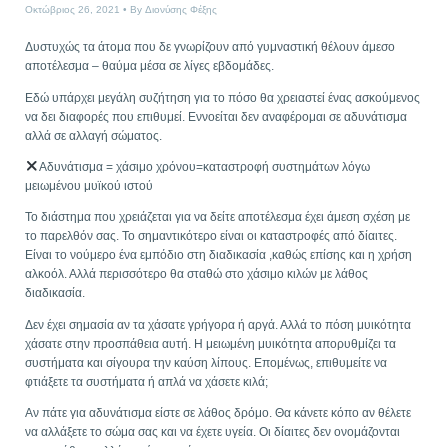
Οκτώβριος 26, 2021
By
Διονύσης Φέξης
Δυστυχώς τα άτομα που δε γνωρίζουν από γυμναστική θέλουν άμεσο
αποτέλεσμα – θαύμα μέσα σε λίγες εβδομάδες.
Εδώ υπάρχει μεγάλη συζήτηση για το πόσο θα χρειαστεί ένας ασκούμενος
να δει διαφορές που επιθυμεί. Εννοείται δεν αναφέρομαι σε αδυνάτισμα
αλλά σε αλλαγή σώματος.
Αδυνάτισμα = χάσιμο χρόνου=καταστροφή συστημάτων λόγω
μειωμένου μυϊκού ιστού
Το διάστημα που χρειάζεται για να δείτε αποτέλεσμα έχει άμεση σχέση με
το παρελθόν σας. Το σημαντικότερο είναι οι καταστροφές από δίαιτες.
Είναι το νούμερο ένα εμπόδιο στη διαδικασία ,καθώς επίσης και η χρήση
αλκοόλ. Αλλά περισσότερο θα σταθώ στο χάσιμο κιλών με λάθος
διαδικασία.
Δεν έχει σημασία αν τα χάσατε γρήγορα ή αργά. Αλλά το πόση μυικότητα
χάσατε στην προσπάθεια αυτή. Η μειωμένη μυικότητα απορυθμίζει τα
συστήματα και σίγουρα την καύση λίπους. Επομένως, επιθυμείτε να
φτιάξετε τα συστήματα ή απλά να χάσετε κιλά;
Αν πάτε για αδυνάτισμα είστε σε λάθος δρόμο. Θα κάνετε κόπο αν θέλετε
να αλλάξετε το σώμα σας και να έχετε υγεία. Οι δίαιτες δεν ονομάζονται