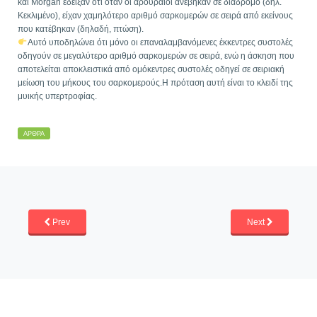
και Morgan έδειξαν ότι όταν οι αρουραίοι ανέβηκαν σε διάδρομο (δηλ.
Κεκλιμένο), είχαν χαμηλότερο αριθμό σαρκομερών σε σειρά από εκείνους
που κατέβηκαν (δηλαδή, πτώση).
Αυτό υποδηλώνει ότι μόνο οι επαναλαμβανόμενες έκκεντρες συστολές
οδηγούν σε μεγαλύτερο αριθμό σαρκομερών σε σειρά, ενώ η άσκηση που
αποτελείται αποκλειστικά από ομόκεντρες συστολές οδηγεί σε σειριακή
μείωση του μήκους του σαρκομερούς.Η πρόταση αυτή είναι το κλειδί της
μυικής υπερτροφίας.
ΆΡΘΡΑ
Prev
Next