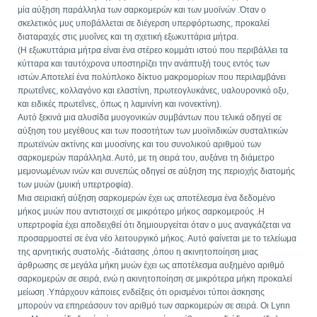
μία αύξηση παράλληλα των σαρκομερών και των μυοϊνών .Όταν ο
σκελετικός μυς υποβάλλεται σε διέγερση υπερφόρτωσης, προκαλεί
διαταραχές στις μυοΐνες και τη σχετική εξωκυττάρια μήτρα.
(Η εξωκυττάρια μήτρα είναι ένα στέρεο κομμάτι ιστού που περιβάλλει τα
κύτταρα και ταυτόχρονα υποστηρίζει την ανάπτυξή τους εντός των
ιστών.Αποτελεί ένα πολύπλοκο δίκτυο μακρομορίων που περιλαμβάνει
πρωτεΐνες, κολλαγόνο και ελαστίνη, πρωτεογλυκάνες, υαλουρονικό οξυ,
και ειδικές πρωτεΐνες, όπως η λαμινίνη και ινονεκτίνη).
Αυτό ξεκινά μια αλυσίδα μυογονικών συμβάντων που τελικά οδηγεί σε
αύξηση του μεγέθους και των ποσοτήτων των μυοϊνιδικών συσταλτικών
πρωτεϊνών ακτίνης και μυοσίνης και του συνολικού αριθμού των
σαρκομερών παράλληλα. Αυτό, με τη σειρά του, αυξάνει τη διάμετρο
μεμονωμένων ινών και συνεπώς οδηγεί σε αύξηση της περιοχής διατομής
των μυών (μυική υπερτροφία).
Μια σειριακή αύξηση σαρκομερών έχει ως αποτέλεσμα ένα δεδομένο
μήκος μυών που αντιστοιχεί σε μικρότερο μήκος σαρκομερούς .Η
υπερτροφία έχει αποδειχθεί ότι δημιουργείται όταν ο μυς αναγκάζεται να
προσαρμοστεί σε ένα νέο λειτουργικό μήκος. Αυτό φαίνεται με το τελείωμα
της αρνητικής συστολής -διάτασης ,όπου η ακινητοποίηση μιας
άρθρωσης σε μεγάλα μήκη μυών έχει ως αποτέλεσμα αυξημένο αριθμό
σαρκομερών σε σειρά, ενώ η ακινητοποίηση σε μικρότερα μήκη προκαλεί
μείωση .Υπάρχουν κάποιες ενδείξεις ότι ορισμένοι τύποι άσκησης
μπορούν να επηρεάσουν τον αριθμό των σαρκομερών σε σειρά. Οι Lynn