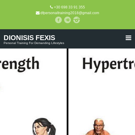
+30 698 33 91 355
dfpersonaltraining2018@gmail.com
DIONISIS FEXIS
Personal Training For Demanding Lifestyles