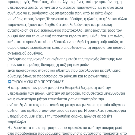
προσαρμογές .Εντούτοις, μέσα σε λίγους μήνες από την προπόνηση, η
υπερτροφία αρχίζει να γίνεται ο κυρίαρχος παράγοντας, με τα άνω άκρα
συνήθως να εμφανίζονται ως υπερτροφία πριν από τα κάτω άκρα
,συνήθως στους άντρες.Το γενετικό υπόβαθρο, η ηλικία, το φύλο και άλλοι
παράγοντες έχουν αποδειχθεί ότι μεσολαβούν στην υπερτροφική
ανταπόκριση σε ένα εκπαιδευτικό πρωτόκολλο, επηρεάζοντας τόσο τον
ρυθμό όσο και τη συνολική ποσότητα κερδών στη μυϊκή μάζα .Επιπλέον,
καθίσταται προοδευτικά πιο δύσκολο να αυξηθεί η μυϊκή μάζα καθώς το
σώμα αποκτά εκπαιδευτική εμπειρία, αυξάνοντας τη σημασία του σωστού
σχεδιασμού ρουτίνας.
(Δεδομένης της ισχυρής συσχέτισης μεταξύ της περιοχής διατομής των
μυών και της μυϊκής δύναμης ,η αύξηση των μυών
είναι πρωταρχικός στόχος και αθλητών που ασχολούνται με αθλήματα
δύναμης όπως το ποδόσφαιρο, το ράγκμπι και το powerlifting.)
ΤΥΠΟΙ ΜΥΙΚΗΣ ΥΠΕΡΤΡΟΦΙΑΣ
Η υπερτροφία των μυών μπορεί να θεωρηθεί ξεχωριστή από την
υπερπλασία των μυών. Κατά την υπερτροφία, τα συστατικά μεγεθύνονται
και η εξωκυττάρια μήτρα επεκτείνεται για να υποστηρίξει την
ανάπτυξη.Αυτό έρχεται σε αντίθεση με την υπερπλασία, η οποία οδηγεί σε
αύξηση του αριθμού των ινών μέσα σε έναν μυ. Η συσταλτική υπερτροφία
μπορεί να συμβεί είτε με την προσθήκη σαρκομερών σε σειρά είτε
παράλληλα.
Η πλειονότητα της υπερτροφίας που προκαλείται από την άσκηση μετά
από παραδοσιακά προγράμματα προπόνησης αντίστασης προκύπτει από