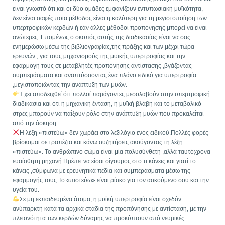
είναι γνωστό ότι και οι δύο ομάδες εμφανίζουν εντυπωσιακή μυϊκότητα,
δεν είναι σαφές ποια μέθοδος είναι η καλύτερη για τη μεγιστοποίηση των
υπερτροφικών κερδών ή εάν άλλες μέθοδοι προπόνησης μπορεί να είναι
ανώτερες. Επομένως ο σκοπός αυτής της διαδικασίας είναι να σας
ενημερώσω μέσω της βιβλιογραφίας,της πράξης και των μέχρι τώρα
ερευνών , για τους μηχανισμούς της μυϊκής υπερτροφίας και την
εφαρμογή τους σε μεταβλητές προπόνησης αντίστασης ,βγάζοντας
συμπεράσματα και αναπτύσσοντας ένα πλάνο ειδικό για υπερτροφία
,μεγιστοποιώντας την ανάπτυξη των μυών.
Έχει αποδειχθεί ότι πολλοί παράγοντες μεσολαβούν στην υπερτροφική
διαδικασία και ότι η μηχανική ένταση, η μυϊκή βλάβη και το μεταβολικό
στρες μπορούν να παίξουν ρόλο στην ανάπτυξη μυών που προκαλείται
από την άσκηση.
Η λέξη «πιστεύω» δεν χωράει στο λεξιλόγιο ενός ειδικού.Πολλές φορές
βρίσκομαι σε τραπέζια και κάνω συζητήσεις ακούγοντας τη λέξη
«πιστεύω». Το ανθρώπινο σώμα είναι μία πολυσύνθετη ,αλλά ταυτόχρονα
ευαίσθητη μηχανή.Πρέπει να είσαι σίγουρος στο τι κάνεις και γιατί το
κάνεις ,σύμφωνα με ερευνητικά πεδία και συμπεράσματα μέσω της
εφαρμογής τους.Το «πιστεύω» είναι ρίσκο για τον ασκούμενο σου και την
υγεία του.
Σε μη εκπαιδευμένα άτομα, η μυϊκή υπερτροφία είναι σχεδόν
ανύπαρκτη κατά τα αρχικά στάδια της προπόνησης με αντίσταση, με την
πλειονότητα των κερδών δύναμης να προκύπτουν από νευρικές