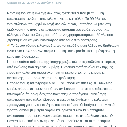
Οκτώβριος 29, 2020
By
Διονύσης Φέξης
Να αναφέρω ότι η αλλαγή σώματος σχετίζεται άμεσα με τη μυική
υπερτροφία, ανεξαρτήτως κιλών ,ηλικίας και φύλου.Το 99,9% των
περιπτώσεων που ζητά αλλαγή στο σώμα του, θα πρέπει να μπει στη
διαδικασία της μυικής υπερτροφίας προκειμένου να δει ουσιαστικές
αλλαγές πάνω του.Θα προσπαθήσω να χρησιμοποιήσω απλή γλώσσα
,προκειμένου να γίνω κατανοητός από τους περισσότερους.
Το άμεσο χάσιμο κιλών με δίαιτες και αερόβιο είναι λάθος ως διαδικασία
ειδικά στα ΠΑΧΥΣΑΡΚΑ άτομα.Η μυική υπερτροφία είναι η μόνη σωστή
και υγιής διαδικασία.
Η προσπάθεια αύξησης της άπαχης μάζας σώματος επιδιώκεται ευρέως
από εκείνους που σηκώνουν βάρη. Η έρευνα ωστόσο είναι ελλιπής ως
προς την καλύτερη προσέγγιση για τη μεγιστοποίηση της μυϊκής
ανάπτυξης που προκαλείται από την άσκηση.
Παρόλο που η υπερτροφία των μυών μπορεί να επιτευχθεί μέσω ενός
ευρέος φάσματος προγραμμάτων αντίστασης, η αρχή της ειδικότητας
υπαγορεύει ότι ορισμένες προπονήσεις θα προάγουν μεγαλύτερη
υπερτροφία από άλλες .Ωστόσο, η έρευνα δε διαθέτει την καλύτερη
προσέγγιση για την επίτευξη αυτού του στόχου. Οι bodybuilders γενικά
προπονούνται με μέτρια φορτία και αρκετά σύντομα διαστήματα
ανάπαυσης που προκαλούν υψηλές ποσότητες μεταβολικού στρες. Οι
Powerlifters, από την άλλη πλευρά, εκπαιδεύονται τακτικά με φορτία
υψηλής έντασης και μεγάλες περιόδους ανάπαυσης μεταξύ των σετ. Αν και