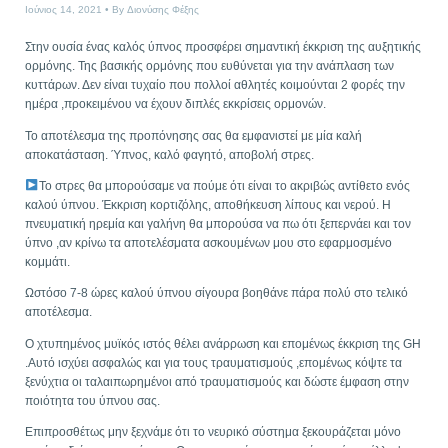
Ιούνιος 14, 2021
By
Διονύσης Φέξης
Στην ουσία ένας καλός ύπνος προσφέρει σημαντική έκκριση της αυξητικής
ορμόνης. Της βασικής ορμόνης που ευθύνεται για την ανάπλαση των
κυττάρων. Δεν είναι τυχαίο που πολλοί αθλητές κοιμούνται 2 φορές την
ημέρα ,προκειμένου να έχουν διπλές εκκρίσεις ορμονών.
Το αποτέλεσμα της προπόνησης σας θα εμφανιστεί με μία καλή
αποκατάσταση. Ύπνος, καλό φαγητό, αποβολή στρες.
Το στρες θα μπορούσαμε να πούμε ότι είναι το ακριβώς αντίθετο ενός
καλού ύπνου. Έκκριση κορτιζόλης, αποθήκευση λίπους και νερού. Η
πνευματική ηρεμία και γαλήνη θα μπορούσα να πω ότι ξεπερνάει και τον
ύπνο ,αν κρίνω τα αποτελέσματα ασκουμένων μου στο εφαρμοσμένο
κομμάτι.
Ωστόσο 7-8 ώρες καλού ύπνου σίγουρα βοηθάνε πάρα πολύ στο τελικό
αποτέλεσμα.
Ο χτυπημένος μυϊκός ιστός θέλει ανάρρωση και επομένως έκκριση της GH
.Αυτό ισχύει ασφαλώς και για τους τραυματισμούς ,επομένως κόψτε τα
ξενύχτια οι ταλαιπωρημένοι από τραυματισμούς και δώστε έμφαση στην
ποιότητα του ύπνου σας.
Επιπροσθέτως μην ξεχνάμε ότι το νευρικό σύστημα ξεκουράζεται μόνο