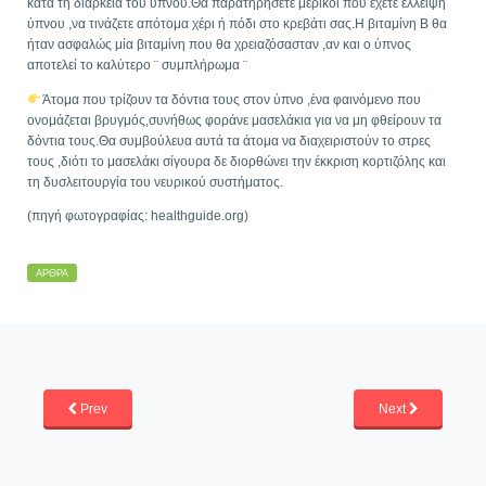
κατά τη διάρκεια του ύπνου.Θα παρατηρήσετε μερικοί που έχετε έλλειψη
ύπνου ,να τινάζετε απότομα χέρι ή πόδι στο κρεβάτι σας.Η βιταμίνη B θα
ήταν ασφαλώς μία βιταμίνη που θα χρειαζόσασταν ,αν και ο ύπνος
αποτελεί το καλύτερο ¨ συμπλήρωμα ¨
Άτομα που τρίζουν τα δόντια τους στον ύπνο ,ένα φαινόμενο που
ονομάζεται βρυγμός,συνήθως φοράνε μασελάκια για να μη φθείρουν τα
δόντια τους.Θα συμβούλευα αυτά τα άτομα να διαχειριστούν το στρες
τους ,διότι το μασελάκι σίγουρα δε διορθώνει την έκκριση κορτιζόλης και
τη δυσλειτουργία του νευρικού συστήματος.
(πηγή φωτογραφίας: healthguide.org)
ΆΡΘΡΑ
Prev
Next