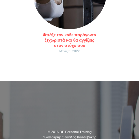
Φτιάξε τον κάθε παράγοντα
ξεχωριστά και θα αγγίξεις
στον στόχο σου
Μάιος 5, 2022
© 2016
DF Personal Training
Υλοποίηση:
Θεόφιλος Κοσσυβάκης