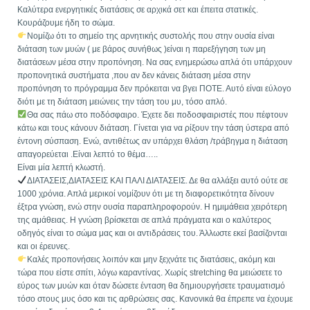
Καλύτερα ενεργητικές διατάσεις σε αρχικά σετ και έπειτα στατικές.
Κουράζουμε ήδη το σώμα.
Νομίζω ότι το σημείο της αρνητικής συστολής που στην ουσία είναι
διάταση των μυών ( με βάρος συνήθως )είναι η παρεξήγηση των μη
διατάσεων μέσα στην προπόνηση. Να σας ενημερώσω απλά ότι υπάρχουν
προπονητικά συστήματα ,που αν δεν κάνεις διάταση μέσα στην
προπόνηση το πρόγραμμα δεν πρόκειται να βγει ΠΟΤΕ. Αυτό είναι εύλογο
διότι με τη διάταση μειώνεις την τάση του μυ, τόσο απλό.
Θα σας πάω στο ποδόσφαιρο. Έχετε δει ποδοσφαιριστές που πέφτουν
κάτω και τους κάνουν διάταση. Γίνεται για να ρίξουν την τάση ύστερα από
έντονη σύσπαση. Ενώ, αντιθέτως αν υπάρχει θλάση /τράβηγμα η διάταση
απαγορεύεται .Είναι λεπτό το θέμα…..
Είναι μία λεπτή κλωστή.
ΔΙΑΤΑΣΕΙΣ,ΔΙΑΤΑΣΕΙΣ ΚΑΙ ΠΑΛΙ ΔΙΑΤΑΣΕΙΣ. Δε θα αλλάξει αυτό ούτε σε
1000 χρόνια. Απλά μερικοί νομίζουν ότι με τη διαφορετικότητα δίνουν
έξτρα γνώση, ενώ στην ουσία παραπληροφορούν. Η ημιμάθεια χειρότερη
της αμάθειας. Η γνώση βρίσκεται σε απλά πράγματα και ο καλύτερος
οδηγός είναι το σώμα μας και οι αντιδράσεις του. Άλλωστε εκεί βασίζονται
και οι έρευνες.
Καλές προπονήσεις λοιπόν και μην ξεχνάτε τις διατάσεις, ακόμη και
τώρα που είστε σπίτι, λόγω καραντίνας. Χωρίς stretching θα μειώσετε το
εύρος των μυών και όταν δώσετε ένταση θα δημιουργήσετε τραυματισμό
τόσο στους μυς όσο και τις αρθρώσεις σας. Κανονικά θα έπρεπε να έχουμε