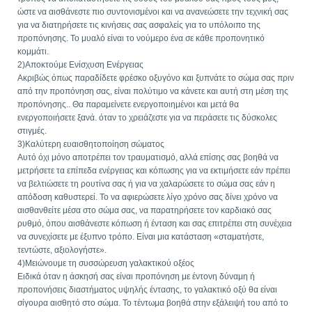
ώστε να αισθάνεστε πιο συντονισμένοι και να ανανεώσετε την τεχνική σας
για να διατηρήσετε τις κινήσεις σας ασφαλείς για το υπόλοιπο της
προπόνησης. Το μυαλό είναι το νούμερο ένα σε κάθε προπονητικό
κομμάτι.
2)Αποκτούμε Ενίσχυση Ενέργειας
Ακριβώς όπως παραδίδετε φρέσκο οξυγόνο και ξυπνάτε το σώμα σας πριν
από την προπόνηση σας, είναι πολύτιμο να κάνετε και αυτή στη μέση της
προπόνησης.. Θα παραμείνετε ενεργοποιημένοι και μετά θα
ενεργοποιήσετε ξανά. όταν το χρειάζεστε για να περάσετε τις δύσκολες
στιγμές.
3)Καλύτερη ευαισθητοποίηση σώματος
Αυτό όχι μόνο αποτρέπει τον τραυματισμό, αλλά επίσης σας βοηθά να
μετρήσετε τα επίπεδα ενέργειας και κόπωσης για να εκτιμήσετε εάν πρέπει
να βελτιώσετε τη ρουτίνα σας ή για να χαλαρώσετε το σώμα σας εάν η
απόδοση καθυστερεί. Το να αφιερώσετε λίγο χρόνο σας δίνει χρόνο να
αισθανθείτε μέσα στο σώμα σας, να παρατηρήσετε τον καρδιακό σας
ρυθμό, όπου αισθάνεστε κόπωση ή ένταση και σας επιτρέπει στη συνέχεια
να συνεχίσετε με έξυπνο τρόπο. Είναι μια κατάσταση «σταματήστε,
τεντώστε, αξιολογήστε».
4)Μειώνουμε τη συσσώρευση γαλακτικού οξέος
Ειδικά όταν η άσκησή σας είναι προπόνηση με έντονη δύναμη ή
προπονήσεις διαστήματος υψηλής έντασης, το γαλακτικό οξύ θα είναι
σίγουρα αισθητό στο σώμα. Το τέντωμα βοηθά στην εξάλειψή του από το