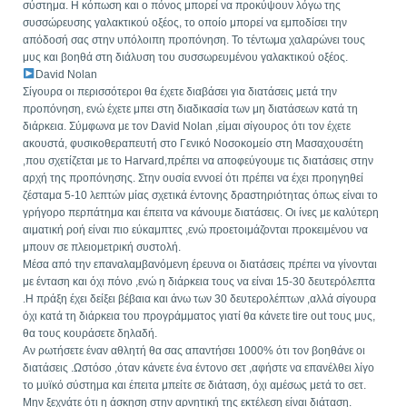
σύστημα. Η κόπωση και ο πόνος μπορεί να προκύψουν λόγω της
συσσώρευσης γαλακτικού οξέος, το οποίο μπορεί να εμποδίσει την
απόδοσή σας στην υπόλοιπη προπόνηση. Το τέντωμα χαλαρώνει τους
μυς και βοηθά στη διάλυση του συσσωρευμένου γαλακτικού οξέος.
David Nolan
Σίγουρα οι περισσότεροι θα έχετε διαβάσει για διατάσεις μετά την
προπόνηση, ενώ έχετε μπει στη διαδικασία των μη διατάσεων κατά τη
διάρκεια. Σύμφωνα με τον David Nolan ,είμαι σίγουρος ότι τον έχετε
ακουστά, φυσικοθεραπευτή στο Γενικό Νοσοκομείο στη Μασαχουσέτη
,που σχετίζεται με το Harvard,πρέπει να αποφεύγουμε τις διατάσεις στην
αρχή της προπόνησης. Στην ουσία εννοεί ότι πρέπει να έχει προηγηθεί
ζέσταμα 5-10 λεπτών μίας σχετικά έντονης δραστηριότητας όπως είναι το
γρήγορο περπάτημα και έπειτα να κάνουμε διατάσεις. Οι ίνες με καλύτερη
αιματική ροή είναι πιο εύκαμπτες ,ενώ προετοιμάζονται προκειμένου να
μπουν σε πλειομετρική συστολή.
Μέσα από την επαναλαμβανόμενη έρευνα οι διατάσεις πρέπει να γίνονται
με ένταση και όχι πόνο ,ενώ η διάρκεια τους να είναι 15-30 δευτερόλεπτα
.Η πράξη έχει δείξει βέβαια και άνω των 30 δευτερολέπτων ,αλλά σίγουρα
όχι κατά τη διάρκεια του προγράμματος γιατί θα κάνετε tire out τους μυς,
θα τους κουράσετε δηλαδή.
Αν ρωτήσετε έναν αθλητή θα σας απαντήσει 1000% ότι τον βοηθάνε οι
διατάσεις .Ωστόσο ,όταν κάνετε ένα έντονο σετ ,αφήστε να επανέλθει λίγο
το μυϊκό σύστημα και έπειτα μπείτε σε διάταση, όχι αμέσως μετά το σετ.
Μην ξεχνάτε ότι η άσκηση στην αρνητική της εκτέλεση είναι διάταση.