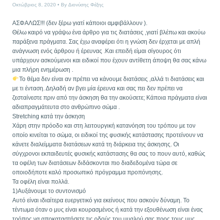
Οκτώβριος 8, 2020
By
Διονύσης Φέξης
ΑΣΦΑΛΩΣ!!! (δεν ξέρω γιατί κάποιοι αμφιβάλλουν ).
Θέλω καιρό να γράψω ένα άρθρο για τις διατάσεις ,γιατί βλέπω και ακούω
παράξενα πράγματα. Σας έχω αναφέρει ότι η γνώση δεν έρχεται με απλή
ανάγνωση ενός άρθρου ή έρευνας .Και επειδή είμαι σίγουρος ότι
υπάρχουν ασκούμενοι και ειδικοί που έχουν αντίθετη άποψη θα σας κάνω
μια πλήρη ενημέρωση .
Το θέμα δεν είναι αν πρέπει να κάνουμε διατάσεις ,αλλά τι διατάσεις και
με τι ένταση. Δηλαδή αν βγει μία έρευνα και σας πει δεν πρέπει να
ζεσταίνεστε πριν από την άσκηση θα την ακούσετε; Κάποια πράγματα είναι
αδιαπραγμάτευτα στο ανθρώπινο σώμα .
Stretching κατά την άσκηση
Χάρη στην πρόοδο και στη λειτουργική κατανόηση του τρόπου με τον
οποίο κινείται το σώμα, οι ειδικοί της φυσικής κατάστασης προτείνουν να
κάνετε διαλείμματα διατάσεων κατά τη διάρκεια της άσκησης. Οι
σύγχρονοι εκπαιδευτές φυσικής κατάστασης θα σας το πουν αυτό, καθώς
τα οφέλη των διατάσεων διδάσκονται πιο διαδεδομένα τώρα σε
οποιοδήποτε καλό προσωπικό πρόγραμμα προπόνησης.
Τα οφέλη είναι πολλά.
1)Αυξάνουμε το συντονισμό
Αυτό είναι ιδιαίτερα ευεργετικό για εκείνους που ασκούν δύναμη. Το
τέντωμα όταν ο μυς είναι κουρασμένος ή κατά την εξουθένωση είναι ένας
τρόπος να αποκαταστήσετε τις οδούς του μυαλού σας προς τους μυς,