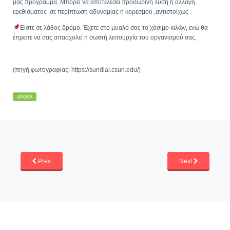
μας πρόγραμμα. Μπορεί να αποτελέσει προσωρινή λύση ή αλλαγή
ερεθίσματος ,σε περίπτωση αδυναμίας ή κορεσμού ,αντιστοίχως .
Είστε σε λάθος δρόμο. Έχετε στο μυαλό σας το χάσιμο κιλών, ενώ θα
έπρεπε να σας απασχολεί η σωστή λειτουργία του οργανισμού σας.
(πηγή φωτογραφίας: https://sundial.csun.edu/)
ΆΡΘΡΑ
Prev
Next