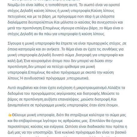
Νομίζω ότι είναι λάθος η τοποθέτηση αυτή. Το σωστό είναι να οριστεί
στόχος.Δηλαδή καύση λίπους ή μυική υπερτροφία;Καύση λίπους
πετυχαίνεις και με τα βάρη ,με πρόγραμμα non stop ή με ελάχιστα
διαλείμματα δευτερολέπτων.Και μάλιστα οι καύσεις θα συνεχιστούν και
μετά την προπόνηση.Επομένως σίγουρα επιλέγω βάρη ,το θέμα είναι ο
στόχος.Δηλαδή αν θα πάω για υπερτροφία ή καύση λίπους.
Σίγουρα η μυική υπερτροφία θα έπρεπε να είναι πρωταρχικός στόχος ,σε
όποια κατηγορία και αν ανήκετε .Το θέμα είναι αν έχετε τις συνθήκες για
μυική υπερτροφία.Δηλαδή δυνατό σώμα ,διατροφή για υπερτροφία και
καλή ζωή.Ένα κουρασμένο άτομο που δεν μπορεί να δώσει στην
προπόνηση,δεν μπορεί να πετύχει ερέθισμα για μυική
υπερτροφία.Επομένως θα κάνει πρόγραμμα με σκοπό την καύση
λίπους.Ή συνδυαστικό πρόγραμμα ,υποχρεωτικά.
Αυτό συμβαίνει και όταν έχετε ενόχληση ή μικροτραυματισμό.Αλλάξτε τα
δεδομένα του προγράμματος εκγύμνασης και διατροφής.Μειώστε το
βάρος σε προπόνηση,αυξήστε επαναλήψεις ,μειώστε διατροφή.Και
ξαναμπαίνετε σε πρόγραμμα μυικής υπερτροφίας όταν είστε έτοιμοι.
Θέλουμε μυική υπετροφία, διότι θα στηρίζουμε καλύτερα το σώμα μας
και θα επιβαρύνουμε λιγότερο τις αρθρώσεις μας .Επιπλέον θα έχουμε
περισσότερες καύσεις και ενέργεια. Ωστόσο είναι διαδικασία που πρέπει η
ζωή μας να την υποστηρίζει. Ένα κυκλικό πρόγραμμα δεν είναι το βασικό