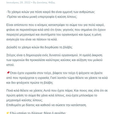
Ιανουάριος 28, 2022
By
Διονύσης Φέξης
-Το χάσιμο κιλών για πόσο καιρό θα είναι εμμονή των ανθρώπων;
-Πρέπει να κάνω μυική υπερτροφία ή καύση λίπους;
Είναι απίστευτο που ο κόσμος καταστρέφει το σώμα του για πολύ καιρό,
φτάνει σε περισσότερα κιλά από ότι ήταν, γεγονός που σημαίνει ότι έχουν
πειραχτεί μηχανισμοί και συστήματα του οργανισμού και όμως η μόνη
ανησυχία του είναι να πέσουν τα κιλά.
Δηλαδή το χάσιμο κιλών θα διορθώσει τη βλάβη;
Στόχος είναι η δημιουργία ενός δυνατού οργανισμού. Η ομαλή έκκριση
των ορμονών θα προκαλέσει καλύτερες καύσεις και αύξηση του μυϊκού
ιστού.
Όταν έχετε υγρασία στον τοίχο, βάφετε τον τοίχο ή ψάχνετε να βρείτε
από που προέρχεται η υγρασία; Γιατί λοιπόν τώρα θέλετε να χάσετε τα κιλά
και δεν φτιάχνετε πρώτα τη βλάβη;
Ποιά κιλά θέλετε να χάσετε; Αυτά που έχετε πάρει; Και ποιος σας είπε ότι σε
πρώτη φάση το σώμα θα χάνει κιλά λίπους, ενώ έχετε μπλοκάρει το
μηχανισμό καύσης λίπους;
Επιθυμείτε με δίαιτες και καθισιό να σώσετε την κατάσταση.
Εδώ μπαίνει το δίλλημα: Βάρη ή αερόβιο;