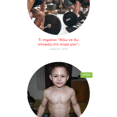
Τι σημαίνει “θέλω να δω
σύσφιξη στο σώμα μου”;
Ιούλιος 8, 2021
ΆΡΘΡΑ