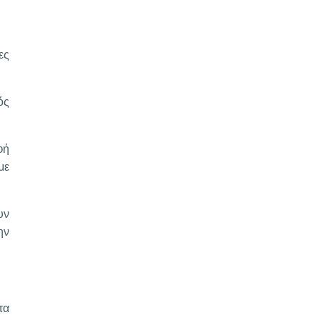
ες
ός
φή
με
υν
ην
τα