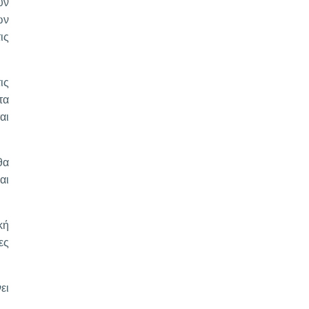
ύν
ων
ις
ις
τα
αι
θα
αι
κή
ες
ει