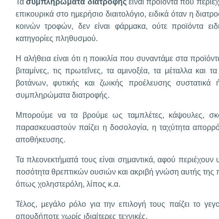
Τα
συμπληρώματα διατροφής
είναι προϊόντα που περιέχ
επικουρικά στο ημερήσιο διαιτολόγιο, ειδικά όταν η διατ
κοινών τροφών, δεν είναι φάρμακα, ούτε προϊόντα ει
κατηγορίες πληθυσμού.
Η αλήθεια είναι ότι η ποικιλία που συναντάμε στα προϊόντ
βιταμίνες, τις πρωτεΐνες, τα αμινοξέα, τα μέταλλα και 
βοτάνων, φυτικής και ζωικής προέλευσης συστατικά
συμπληρώματα διατροφής.
Μπορούμε να τα βρούμε ως ταμπλέτες, κάψουλες, σ
παρασκευαστούν παίζει η δοσολογία, η ταχύτητα απορρ
αποθήκευσης.
Τα πλεονεκτήματά τους είναι σημαντικά, αφού περιέχουν υ
ποσότητα θρεπτικών ουσιών και ακριβή γνώση αυτής της π
όπως χοληστερόλη, λίπος κ.α.
Τέλος, μεγάλο ρόλο για την επιλογή τους παίζει το γεγ
οπουδήποτε χωρίς ιδιαίτερες τεχνικές.