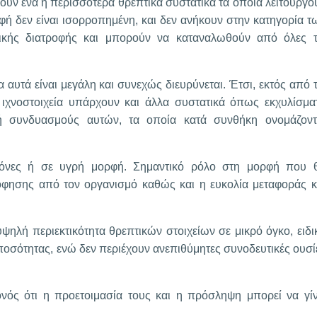
ουν ένα ή περισσότερα θρεπτικά συστατικά τα οποία λειτουργο
ροφή δεν είναι ισορροπημένη, και δεν ανήκουν στην κατηγορία τ
δικής διατροφής και μπορούν να καταναλωθούν από όλες τ
α αυτά είναι μεγάλη και συνεχώς διευρύνεται. Έτσι, εκτός από τ
τα ιχνοστοιχεία υπάρχουν και άλλα συστατικά όπως εκχυλίσμα
 ή συνδυασμούς αυτών, τα οποία κατά συνθήκη ονομάζοντ
κόνες ή σε υγρή μορφή. Σημαντικό ρόλο στη μορφή που 
όφησης από τον οργανισμό καθώς και η ευκολία μεταφοράς κ
ψηλή περιεκτικότητα θρεπτικών στοιχείων σε μικρό όγκο, ειδι
οσότητας, ενώ δεν περιέχουν ανεπιθύμητες συνοδευτικές ουσί
ονός ότι η προετοιμασία τους και η πρόσληψη μπορεί να γίν