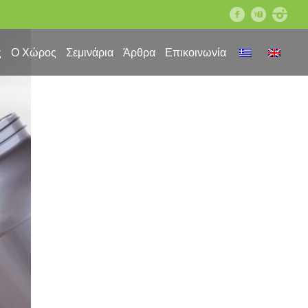
facebook
youtube
instagram
ς
Ο Χώρος
Σεμινάρια
Άρθρα
Επικοινωνία