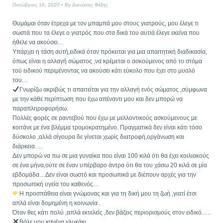
Οκτώβριος 16, 2020
By
Διονύσης Φέξης
Θυμάμαι όταν έτρεχα με τον μπαμπά μου στους γιατρούς, μου έλεγε τι
σωστά που τα έλεγε ο γιατρός που στα δικά του αυτιά έλεγε εκείνα που
ήθελε να ακούσει…
Υπάρχει η τάση αυτή,ειδικά όταν πρόκειται για μια απαιτητική διαδικασία,
όπως είναι η αλλαγή σώματος ,να κρέμεται ο ασκούμενος από το στόμα
τού ειδικού περιμένοντας να ακούσει κάτι εύκολο που έχει στο μυαλό
του…
Γνωρίζω ακριβώς τι απαιτείται για την αλλαγή ενός σώματος ,σύμφωνα
με την κάθε περίπτωση που έχω απέναντι μου και δεν μπορώ να
παραπληροφορήσω.
Πολλές φορές σε ραντεβού που έχω με μελλοντικούς ασκούμενους με
κοιτάνε με ένα βλέμμα τρομοκρατημένο. Πραγματικά δεν είναι κάτι τόσο
δύσκολο ,αλλά σίγουρα δε γίνεται χωρίς διατροφή,οργάνωση και
διάρκεια….
Δεν μπορώ να πω σε μια γυναίκα που είναι 100 κιλά ότι θα έχει κοιλιακούς
σε ένα μήνα,ούτε σε έναν υπέρβαρο άντρα ότι θα του χάσω 20 κιλά σε μία
εβδομάδα…Δεν είναι σωστό και προσωπικά με διέπουν αρχές για την
προσωπική υγεία του καθενός…
Η προσπάθεια είναι γνώμονας και για τη δική μου τη ζωή ,γιατί έτσι
απλά είναι δομημένη η κοινωνία .
Όταν θες κάτι πολύ ,απλά εκτελείς ,δεν βάζεις περιορισμούς στον ειδικό…..
Βάλε μου κανένα γλυκάκι