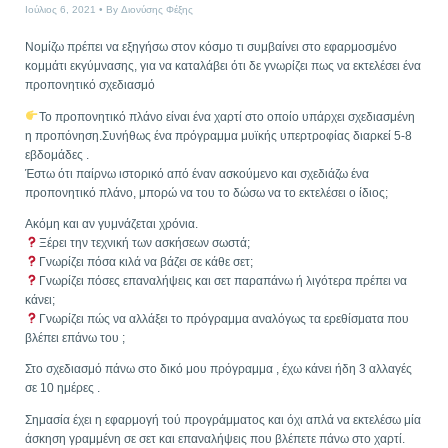
Ιούλιος 6, 2021
By
Διονύσης Φέξης
Νομίζω πρέπει να εξηγήσω στον κόσμο τι συμβαίνει στο εφαρμοσμένο
κομμάτι εκγύμνασης, για να καταλάβει ότι δε γνωρίζει πως να εκτελέσει ένα
προπονητικό σχεδιασμό
Το προπονητικό πλάνο είναι ένα χαρτί στο οποίο υπάρχει σχεδιασμένη
η προπόνηση.Συνήθως ένα πρόγραμμα μυϊκής υπερτροφίας διαρκεί 5-8
εβδομάδες .
Έστω ότι παίρνω ιστορικό από έναν ασκούμενο και σχεδιάζω ένα
προπονητικό πλάνο, μπορώ να του το δώσω να το εκτελέσει ο ίδιος;
Ακόμη και αν γυμνάζεται χρόνια.
Ξέρει την τεχνική των ασκήσεων σωστά;
Γνωρίζει πόσα κιλά να βάζει σε κάθε σετ;
Γνωρίζει πόσες επαναλήψεις και σετ παραπάνω ή λιγότερα πρέπει να
κάνει;
Γνωρίζει πώς να αλλάξει το πρόγραμμα αναλόγως τα ερεθίσματα που
βλέπει επάνω του ;
Στο σχεδιασμό πάνω στο δικό μου πρόγραμμα , έχω κάνει ήδη 3 αλλαγές
σε 10 ημέρες .
Σημασία έχει η εφαρμογή τού προγράμματος και όχι απλά να εκτελέσω μία
άσκηση γραμμένη σε σετ και επαναλήψεις που βλέπετε πάνω στο χαρτί.