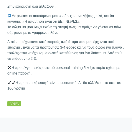
Στην εφαρμογή όλα αλλάζουν .
Με ρωτάνε οι ασκούμενοι μου « πόσες επαναλήψεις , κιλά, σετ θα
κάνουμε ;»Η απάντηση είναι ότι ΔΕ ΓΝΩΡΙΖΩ.
Το σώμα θα μου δείξει εκείνη τη στιγμή πως θα πράξω.Δε γίνεται να πάω
σύμφωνα με το γραμμένο πλάνο.
Αυτό που έχω κάνει κατά καιρούς από άτομα που μου έρχονται από
επαρχία , είναι να τα προπονήσω 3-4 φορές και να τους δώσω ένα πλάνο ,
τουλάχιστον να έχουν μία σωστή κατεύθυνση για ένα διάστημα .Από το 0
να πιάσουν το 2-3.
Η προσέγγιση ενός σωστού personal training δεν έχει καμία σχέση με
online παροχή.
Η προσωπική επαφή ,είναι προσωπική .Δε θα αλλάξει αυτό ούτε σε
100 χρόνια
ΆΡΘΡΑ