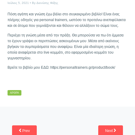
Ιούλιος 5, 2021
By
Διονύσης Φέξης
Πόση αγάπη και γνώση έχω βάλει στο συγκεκριμένο βιβλίο! Είναι ένας
πλήρης οδηγός για personal trainers, ωστόσο το προτείνω ανεπιφύλακτα
και σε άτομα που γυμνάζονται και θέλουν να αλλάξουν το σώμα τους.
Περιέχει τη γνώση μέσα από την πράξη. Θα μπορούσα να πω ότι έμμεσα
το έχουν γράψει οι περιπτώσεις ασκουμένων μου .Μέσα από εκείνους
βγήκαν τα συμπεράσματα που αναφέρω. Είναι μία ιδιαίτερη γνώση, η
οποία αναφέρεται στο live κομμάτι, στο εφαρμοσμένο κομμάτι του
γυμναστηρίου.
Βρείτε το βιβλίο μου ΕΔΩ: https://personaltrainers.gr/product/book/
ΆΡΘΡΑ
Prev
Next