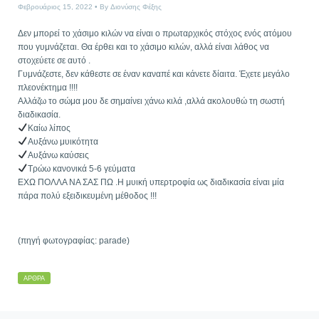
Φεβρουάριος 15, 2022
By
Διονύσης Φέξης
Δεν μπορεί το χάσιμο κιλών να είναι ο πρωταρχικός στόχος ενός ατόμου
που γυμνάζεται. Θα έρθει και το χάσιμο κιλών, αλλά είναι λάθος να
στοχεύετε σε αυτό .
Γυμνάζεστε, δεν κάθεστε σε έναν καναπέ και κάνετε δίαιτα. Έχετε μεγάλο
πλεονέκτημα !!!!
Αλλάζω το σώμα μου δε σημαίνει χάνω κιλά ,αλλά ακολουθώ τη σωστή
διαδικασία.
Καίω λίπος
Αυξάνω μυικότητα
Αυξάνω καύσεις
Τρώω κανονικά 5-6 γεύματα
ΕΧΩ ΠΟΛΛΑ ΝΑ ΣΑΣ ΠΩ .Η μυική υπερτροφία ως διαδικασία είναι μία
πάρα πολύ εξειδικευμένη μέθοδος !!!
(πηγή φωτογραφίας: parade)
ΆΡΘΡΑ