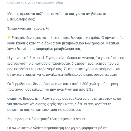
Οκτώβριος 25, 2021
By
Διονύσης Φέξης
Μήπως πρέπει να αυξήσετε τα γεύματα σας για να ανεβάσετε το
μεταβολισμό σας;
Τρώω λιγότερο =χάνω κιλά;
Ευτυχώς δεν ισχύει κάτι τέτοιο, οπότε ξεκινήστε να τρώτε. Ο οργανισμός
κάνει καύσεις κατά τη διάρκεια του μεταβολισμού των τροφών. Με απλά
λόγια ξυπνάτε τον κοιμισμένο μεταβολισμό σας.
Η γυμναστική δεν αρκεί. Σίγουρα είναι θετικό το γεγονός ότι γραφτήκατε σε
ένα γυμναστήριο, ωστόσο ο παράγοντας διατροφή είναι εκείνος που θα
σας εκτοξεύσει το μεταβολισμό σας. Σε όποια κατηγορία ασκούμενου και
αν ανήκετε ,πρέπει να καταναλώνετε καθημερινά μικρά, συχνά γεύματα
Οι θερμίδες σας δεν πρέπει να είναι κάτω από 1.200 ,ενώ η καθημερινή
πρωτεινική σας κάλυψη να μην είναι λιγότερη από 1,3χ
σωματικό βάρος. Επιπλέον θα σας συμβούλευα να μην μπείτε στον κόπο
για αποκλειστικές δίαιτες χωρίς εκγύμναση,διότι θα σας κοστίσει τη
μυικότητά σας και κατ’επέκταση τις καύσεις σας.
Συμπερασματικά Διατροφή+Άσκηση=Αποτέλεσμα
Θέλω να καταναλώσετε περισσότερη τροφή.Μη φοβηθείτε,βάλτε