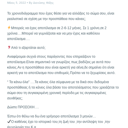
Μάιος 5, 2022
By
Διονύσης Φέξης
Το χρονοδιάγραμμα που έχεις θέσει για να αλλάξεις το σώμα σου, είναι
ρεαλιστικό σε σχέση με την προσπάθεια που κάνεις;
Μπορείς να έχεις αποτέλεσμα σε 2-6-12 μήνες. Σε 1 χρόνο,σε 2
χρόνια….Μπορεί να γυμνάζεσαι και να μην έχεις και καθόλου
αποτέλεσμα….
Από τι εξαρτάται αυτό;
Αναφέρομαι συχνά στους παράγοντες που επηρεάζουν το
αποτέλεσμα.Είναι σημαντικό να γνωρίζεις πως βαδίζεις με αυτά που
κάνεις.Αν η προσπάθεια σου είναι αρκετή για σένα,δε σημαίνει ότι είναι
αρκετή για το αποτέλεσμα που επιθυμείς.Πρέπει να το ξεχωρίσεις αυτό.
“ Τα κάνω όλα” ….Τα κάνεις όλα σύμφωνα με τα δικά σου δεδομένα
προσπάθειας ή τα κάνεις όλα βάσει του αποτελέσματος που χρειάζεται το
σώμα σου τη συγκεκριμένη χρονική περίοδο,με τις συγκεκριμένες
συνθήκες;
Δώστε ΠΡΟΣΟΧΗ….
Έστω ότι θέλω να δω ένα γρήγορο αποτέλεσμα 3 μηνών…
Ο καθένας έχει το ιστορικό του,τη ζωή του ,την αντίληψη του ,την
ψυχολογία του Κ.α.