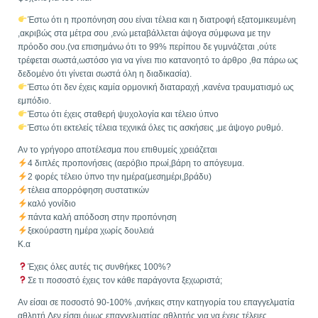
Έστω ότι η προπόνηση σου είναι τέλεια και η διατροφή εξατομικευμένη
,ακριβώς στα μέτρα σου ,ενώ μεταβάλλεται άψογα σύμφωνα με την
πρόοδο σου.(να επισημάνω ότι το 99% περίπου δε γυμνάζεται ,ούτε
τρέφεται σωστά,ωστόσο για να γίνει πιο κατανοητό το άρθρο ,θα πάρω ως
δεδομένο ότι γίνεται σωστά όλη η διαδικασία).
Έστω ότι δεν έχεις καμία ορμονική διαταραχή ,κανένα τραυματισμό ως
εμπόδιο.
Έστω ότι έχεις σταθερή ψυχολογία και τέλειο ύπνο
Έστω ότι εκτελείς τέλεια τεχνικά όλες τις ασκήσεις ,με άψογο ρυθμό.
Αν το γρήγορο αποτέλεσμα που επιθυμείς χρειάζεται
4 διπλές προπονήσεις (αερόβιο πρωί,βάρη το απόγευμα.
2 φορές τέλειο ύπνο την ημέρα(μεσημέρι,βράδυ)
τέλεια απορρόφηση συστατικών
καλό γονίδιο
πάντα καλή απόδοση στην προπόνηση
ξεκούραστη ημέρα χωρίς δουλειά
Κ.α
Έχεις όλες αυτές τις συνθήκες 100%?
Σε τι ποσοστό έχεις τον κάθε παράγοντα ξεχωριστά;
Αν είσαι σε ποσοστό 90-100% ,ανήκεις στην κατηγορία του επαγγελματία
αθλητή.Δεν είσαι όμως επαγγελματίας αθλητής για να έχεις τέλειες