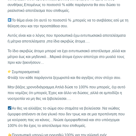
συνθήκες.Επομένως το ποσοστό % κάθε παράγοντα θα σου δώσει το
ρεαλιστικό αποτέλεσμα που επιθυμείς.
Το θέμα είναι ότι αυτό το ποσοστό % ,μπορείς να το ανεβάσεις εσύ με τη
θέληση σου και την προσπάθεια σου.
Αυτός είναι και ο λόγος που προσωπικά έχω εντυπωσιακά αποτελέσματα
ή μέτρια αποτελέσματα ,στα ίδια ακριβώς άτομα….
Το ίδιο ακριβώς άτομο μπορεί να έχει εντυπωσιακό αποτέλεσμα ,αλλά και
μέτριο έως και μηδενικό…Μερικά άτομα έχουν αποτύχει στο μυαλό τους
πριν καν ξεκινήσουν…
Συμπερασματικά:
Φτιάξε τον κάθε παράγοντα ξεχωριστά και θα αγγίξεις στον στόχο σου.
Μην βάζεις χρονοδιάγραμμα.Απλά δώσε το 100% που μπορείς, όχι αυτό
που νομίζεις ότι μπορείς.Έχεις και άλλο να δώσεις ,αλλά σε εμποδίζει η
νοοτροπία να μη θες να ξεβολεύεσαι….
Αν θες να αλλάξεις το σώμα σου σταμάτα να βολεύεσαι .Να νιώθεις
όμορφα απέναντι σε ένα γλυκό που δεν τρως και σε μια προπόνηση που
με κούραση πας να κάνεις…Νιώσε όμορφα/θετικά και στο υπόσχομαι
100% ότι θα έχεις το αποτέλεσμα που επιθυμείς.
Προσωπικά μπορώ να εγγυηθώ 100% για την αλλαγή ενός