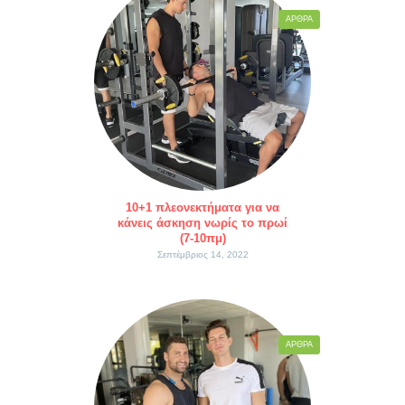
ΆΡΘΡΑ
10+1 πλεονεκτήματα για να
κάνεις άσκηση νωρίς το πρωί
(7-10πμ)
Σεπτέμβριος 14, 2022
ΆΡΘΡΑ