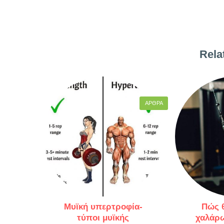
Rela
ΆΡΘΡΑ
Μυϊκή υπερτροφία-
Πώς θ
τύποι μυϊκής
χαλάρω