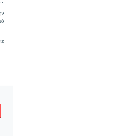
….
ην
πό
τε