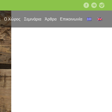
facebook
youtube
instagram
ς
Ο Χώρος
Σεμινάρια
Άρθρα
Επικοινωνία