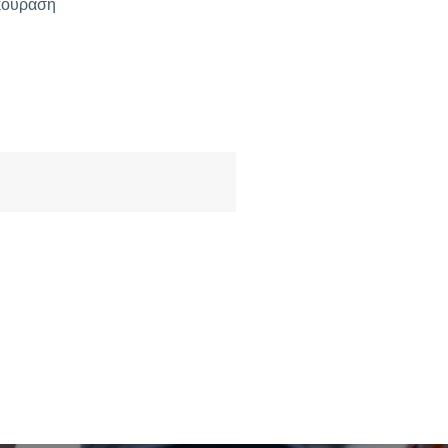
κούραση