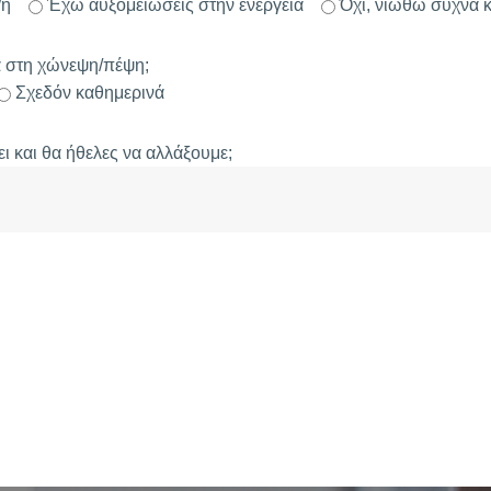
/ή
Έχω αυξομειώσεις στην ενέργεια
Όχι, νιώθω συχνά 
α στη χώνεψη/πέψη;
Σχεδόν καθημερινά
ι και θα ήθελες να αλλάξουμε;