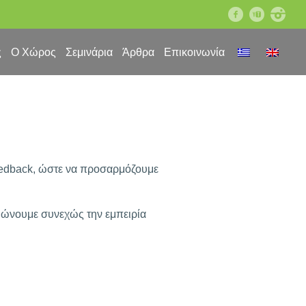
facebook
youtube
instagram
ς
Ο Χώρος
Σεμινάρια
Άρθρα
Επικοινωνία
feedback, ώστε να προσαρμόζουμε
τιώνουμε συνεχώς την εμπειρία