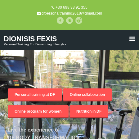
+30 698 33 91 355
dfpersonaltraining2018@gmail.com
DIONISIS FEXIS
Personal Training For Demanding Lifestyles
Personal training at DF
Online collaboration
Online program for women
Nutrition in DF
Live the experience of
DF BODY TRANSFORMATION