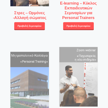
E-learning – Κύκλος
Εκπαιδευτικών
Στρες – Ορμόνες
Σεμιναρίων για
-Αλλαγή σώματος
Personal Trainers
Προβολή Σεμιναρίου
Προβολή Σεμιναρίου