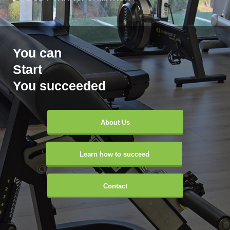
You can
Start
You succeeded
About Us
Learn how to succeed
Contact