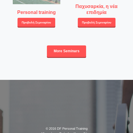
Παχυσαρκία, η νέα
Personal training
επιδημία
Προβολή Σεμιναρίου
Προβολή Σεμιναρίου
More Seminars
© 2016
DF Personal Training