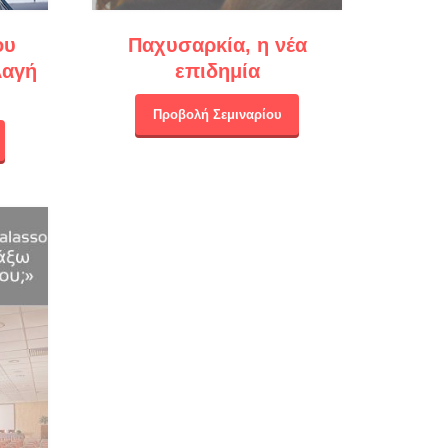
ου
Παχυσαρκία, η νέα
λαγή
επιδημία
Προβολή Σεμιναρίου