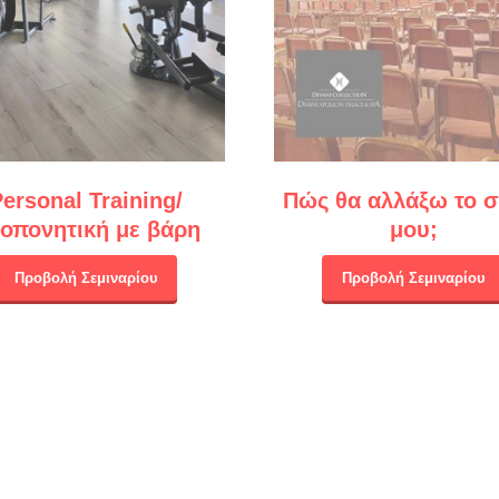
ersonal Training/
Πώς θα αλλάξω το 
οπονητική με βάρη
μου;
Προβολή Σεμιναρίου
Προβολή Σεμιναρίου