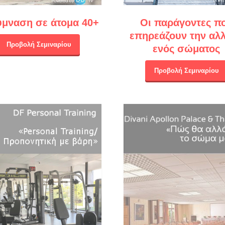
ύμναση σε άτομα 40+
Οι παράγοντες π
επηρεάζουν την αλ
Προβολή Σεμιναρίου
ενός σώματος
Προβολή Σεμιναρίου