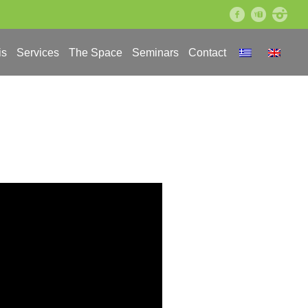
facebook
youtube
instagram
is
Services
The Space
Seminars
Contact