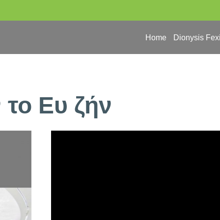
Home
Dionysis Fex
 το Ευ ζήν