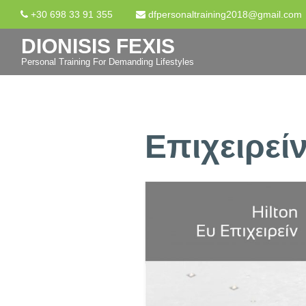
+30 698 33 91 355
dfpersonaltraining2018@gmail.com
DIONISIS FEXIS
Personal Training For Demanding Lifestyles
Επιχειρείν