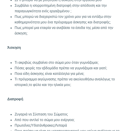
Συμβάλει η ισορροπημένη διατροφή στην απόδοση και την
παραγωγικότητα ενός εργαζομένου ;
Πως μπορώ να διαχειριστώ τον χρόνο μου για να εντάξω στην
καθημερινότητα μου ένα πρόγραμμα άσκησης και διατροφής;
Πως μπορεί μια εταιρία να ανεβάσει τα έσοδα της μέσα από την
άσκηση;
Άσκηση
Τι ακριβώς συμβαίνει στο σώμα μου όταν γυμνάζομαι;
Πόσες φορές την εβδομάδα πρέπει να γυμνάζομαι και γιατί;
Ποια είδη άσκησης είναι κατάλληλα για μένα;
Τι πρόγραμμα εκγύμνασης πρέπει να ακολουθήσω αναλόγως το
ιστορικό,το φύλο και την ηλικία μου;
Διατροφή
Ζυγαριά vs Σύσταση του Σώματος
Από που αντλεί το σώμα μου ενέργεια;
Πρωτεΐνες/Υδατάνθρακες/Λιπαρά
Ποιο πρέπει να είναι το μεταπροπονητικό μου γεύμα ανάλογα με το