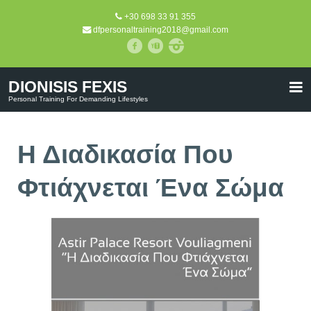
+30 698 33 91 355
dfpersonaltraining2018@gmail.com
DIONISIS FEXIS
Personal Training For Demanding Lifestyles
Η Διαδικασία Που
Φτιάχνεται Ένα Σώμα