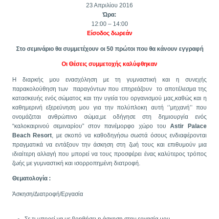
23 Απριλίου 2016
Ώρα:
12:00 – 14:00
Είσοδος δωρεάν
Στο σεμινάριο θα συμμετέχουν οι 50 πρώτοι που θα κάνουν εγγραφή
Οι Θέσεις συμμετοχής καλύφθηκαν
Η διαρκής μου ενασχόληση με τη γυμναστική και η συνεχής
παρακολούθηση των παραγόντων που επηρεάζουν το αποτέλεσμα της
κατασκευής ενός σώματος και την υγεία του οργανισμού μας,καθώς και η
καθημερινή εξερεύνηση μου για την πολύπλοκη αυτή ‘’μηχανή’’ που
ονομάζεται ανθρώπινο σώμα,με οδήγησε στη δημιουργία ενός
“καλοκαιρινού σεμιναρίου” στον πανέμορφο χώρο του
Astir Palace
Beach Resort
, με σκοπό να καθοδηγήσω σωστά όσους ενδιαφέρονται
πραγματικά να εντάξουν την άσκηση στη ζωή τους και επιθυμούν μια
ιδιαίτερη αλλαγή που μπορεί να τους προσφέρει ένας καλύτερος τρόπος
ζωής με γυμναστική και ισορροπημένη διατροφή.
Θεματολογία :
Άσκηση/Διατροφή/Εργασία
Σε τι μπορεί να με βοηθήσει η άσκηση στην εργασία μου