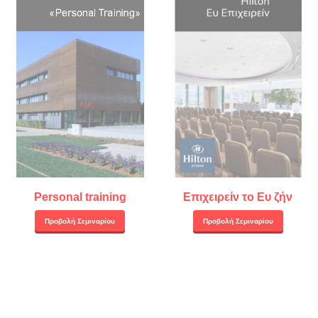
Personal training
Επιχειρείν το Ευ ζήν
Προβολή Σεμιναρίου
Προβολή Σεμιναρίου