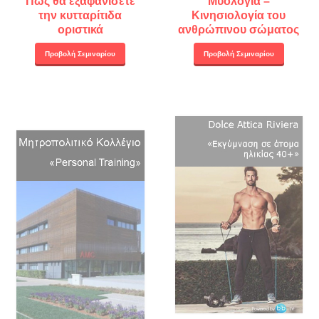
Πώς θα εξαφανίσετε
Μυολογία –
την κυτταρίτιδα
Κινησιολογία του
οριστικά
ανθρώπινου σώματος
Προβολή Σεμιναρίου
Προβολή Σεμιναρίου