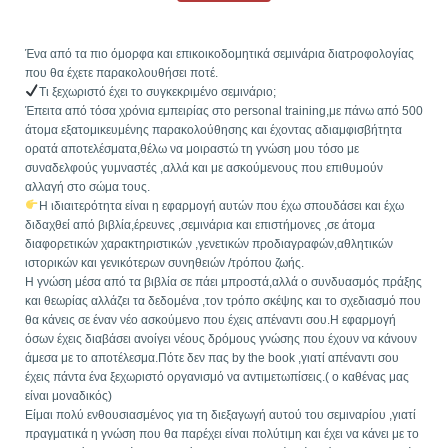
Ένα από τα πιο όμορφα και επικοικοδομητικά σεμινάρια διατροφολογίας
που θα έχετε παρακολουθήσει ποτέ.
Τι ξεχωριστό έχει το συγκεκριμένο σεμινάριο;
Έπειτα από τόσα χρόνια εμπειρίας στο personal training,με πάνω από 500
άτομα εξατομικευμένης παρακολούθησης και έχοντας αδιαμφισβήτητα
ορατά αποτελέσματα,θέλω να μοιραστώ τη γνώση μου τόσο με
συναδελφούς γυμναστές ,αλλά και με ασκούμενους που επιθυμούν
αλλαγή στο σώμα τους.
Η ιδιαιτερότητα είναι η εφαρμογή αυτών που έχω σπουδάσει και έχω
διδαχθεί από βιβλία,έρευνες ,σεμινάρια και επιστήμονες ,σε άτομα
διαφορετικών χαρακτηριστικών ,γενετικών προδιαγραφών,αθλητικών
ιστορικών και γενικότερων συνηθειών /τρόπου ζωής.
Η γνώση μέσα από τα βιβλία σε πάει μπροστά,αλλά ο συνδυασμός πράξης
και θεωρίας αλλάζει τα δεδομένα ,τον τρόπο σκέψης και το σχεδιασμό που
θα κάνεις σε έναν νέο ασκούμενο που έχεις απέναντι σου.Η εφαρμογή
όσων έχεις διαβάσει ανοίγει νέους δρόμους γνώσης που έχουν να κάνουν
άμεσα με το αποτέλεσμα.Πότε δεν πας by the book ,γιατί απέναντι σου
έχεις πάντα ένα ξεχωριστό οργανισμό να αντιμετωπίσεις.( ο καθένας μας
είναι μοναδικός)
Είμαι πολύ ενθουσιασμένος για τη διεξαγωγή αυτού του σεμιναρίου ,γιατί
πραγματικά η γνώση που θα παρέχει είναι πολύτιμη και έχει να κάνει με το