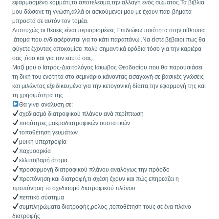
εφαρμοσμένο κομμάτι,το αποτέλεσμα,την αλλαγή ενός σώματος.Τα βιβλία
μου δώσανε τη γνώση,αλλά οι ασκούμενοι μου με έχουν πάει βήματα
μπροστά σε αυτόν τον τομέα.
Δυστυχώς οι θέσεις είναι περιορισμένες.Επιδιώκω ποιότητα στην αίθουσα
,άτομα που ενδιαφέρονται για το κάτι παραπάνω .Να είστε βέβαιοι πως θα
φύγετε έχοντας αποκομίσει πολύ σημαντικά εφόδια τόσο για την καριέρα
σας ,όσο και για τον εαυτό σας.
Μαζί μου ο Ιατρός-Διαιτολόγος Ιάκωβος Θεοδοσίου που θα παρουσιάσει
τη δική του ενότητα στο σεμινάριο,κάνοντας εισαγωγή σε βασικές γνώσεις
και μιλώντας εξειδικευμένα για την κετογονική δίαιτα,την εφαρμογή της και
τη χρησιμότητα της.
Θα γίνει ανάλυση σε:
σχεδιασμό διατροφικού πλάνου ανά περίπτωση
ποσότητες μακροδιατροφικών συστατικών
τοποθέτηση γευμάτων
μυική υπερτροφία
παχυσαρκία
ελλιποβαρή άτομα
προσαρμογή διατροφικού πλάνου αναλόγως την πρόοδο
προπόνηση και διατροφή,τι σχέση έχουν και πώς επηρεάζει η
προπόνηση το σχεδιασμό διατροφικού πλάνου
πεπτικό σύστημα
συμπληρώματα διατροφής,ρόλος ,τοποθέτηση τους σε ένα πλάνο
διατροφής