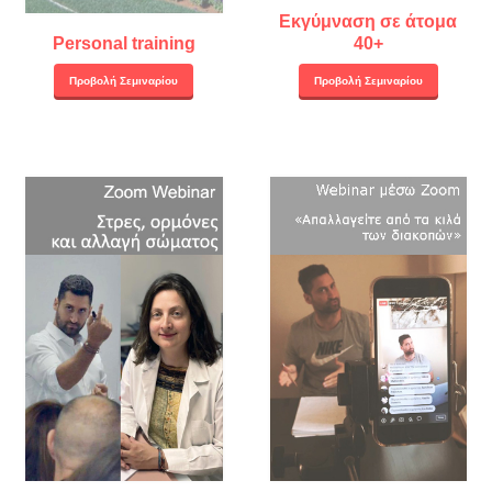
Εκγύμναση σε άτομα
Personal training
40+
Προβολή Σεμιναρίου
Προβολή Σεμιναρίου