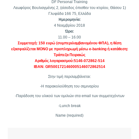
DF Personal Training
Λεωφόρος Βουλιαγμένης 2, (είσοδος όπισθεν του κτιρίου, Θάσου 1)
Γλυφάδα 166 75, Ελλάδα
Ημερομηνία:
4 Νοεμβρίου 2018
Ώρα:
11.00 – 16.00
Συμμετοχή: 150 ευρώ (συμπεριλαμβανομένου ΦΠΑ), η θέση
εξασφαλίζεται ΜΟΝΟ με προπληρωμή μέσω e-banking ή κατάθεση:
Τράπεζα Πειραιώς
Αριθμός λογαριασμού:5146-072862-514
IBAN: GR5001721460005146072862514
Στην τιμή περιλαμβάνεται:
-Η παρακολούθηση του σεμιναρίου
-Παράδοση του υλικού των ομιλιών στα email των συμμετεχόντων
-Lunch break
Name (required)