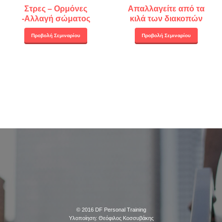
Στρες – Ορμόνες
Απαλλαγείτε από τα
-Αλλαγή σώματος
κιλά των διακοπών
Προβολή Σεμιναρίου
Προβολή Σεμιναρίου
© 2016
DF Personal Training
Υλοποίηση:
Θεόφιλος Κοσσυβάκης