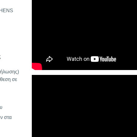
THENS
ς
δήλωσης)
άθεση σε
υ
ν στα