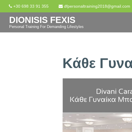
+30 698 33 91 355
dfpersonaltraining2018@gmail.com
DIONISIS FEXIS
Personal Training For Demanding Lifestyles
Κάθε Γυνα