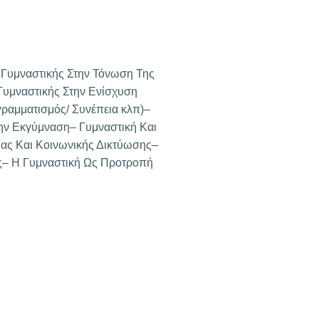
 Γυμναστικής Στην Τόνωση Της
Γυμναστικής Στην Ενίσχυση
ραμματισμός/ Συνέπεια κλπ)–
ν Εκγύμναση– Γυμναστική Και
ας Και Κοινωνικής Δικτύωσης–
ς– Η Γυμναστική Ως Προτροπή