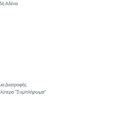
ιδή Αδένα
μα Διατροφής
αλύτερο ”Συμπλήρωμα“