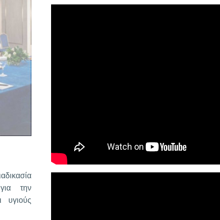
αδικασία
για την
ι υγιούς