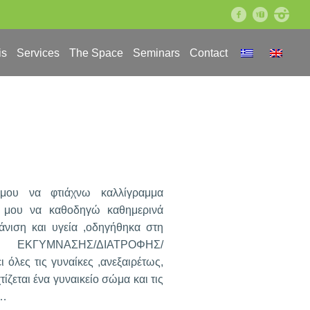
facebook
youtube
instagram
is
Services
The Space
Seminars
Contact
μου να φτιάχνω καλλίγραμμα
α μου να καθοδηγώ καθημερινά
νιση και υγεία ,οδηγήθηκα στη
ίου ΕΚΓΥΜΝΑΣΗΣ/ΔΙΑΤΡΟΦΗΣ/
ες τις γυναίκες ,ανεξαιρέτως,
ζεται ένα γυναικείο σώμα και τις
υ…