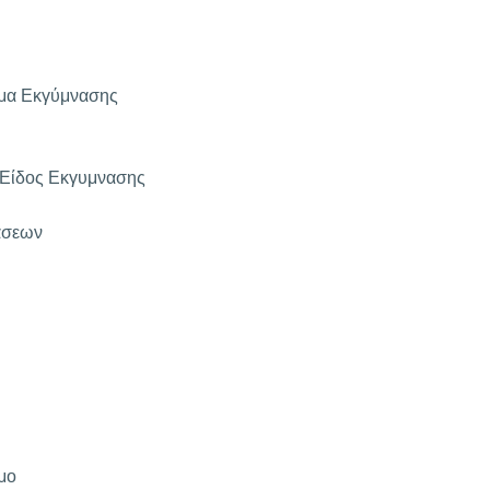
μα Εκγύμνασης
 Είδος Εκγυμνασης
άσεων
μο