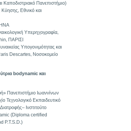
αι Καποδιστριακό Πανεπιστήμιο)
 Κύησης, Εθνικό και
ΑΘΗΝΑ
ναικολογική Υπερηχογραφία,
hin, ΠΑΡΙΣΙ
υναικείας Υπογονιμότητας και
ris Descartes, Νοσοκομείο
ύτρια bodynamic και
φή» Πανεπιστήμιο Ιωαννίνων
ίο Τεχνολογικό Εκπαιδευτικό
Διατροφής– Ινστιτούτο
ic (Diploma certified
d P.T.S.D.)