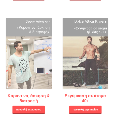
Καραντίνα, άσκηση &
Εκγύμναση σε άτομα
διατροφή
40+
Προβολή Σεμιναρίου
Προβολή Σεμιναρίου