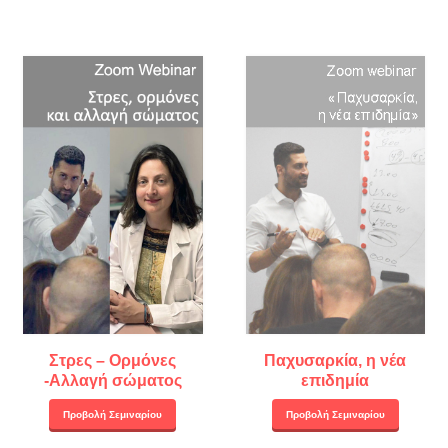
Στρες – Ορμόνες
Παχυσαρκία, η νέα
-Αλλαγή σώματος
επιδημία
Προβολή Σεμιναρίου
Προβολή Σεμιναρίου