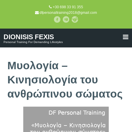
+30 698 33 91 355
dfpersonaltraining2018@gmail.com
DIONISIS FEXIS
Personal Training For Demanding Lifestyles
Μυολογία –
Κινησιολογία του
ανθρώπινου σώματος