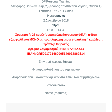
DF Personal Training
Λεωφόρος Βουλιαγμένης 2, (είσοδος όπισθεν του κτιρίου, Θάσου 1)
Γλυφάδα 166 75, Ελλάδα
Ημερομηνία:
2 Δεκεμβρίου 2018
Ώρα:
12.00 – 14.30
Συμμετοχή: 25 ευρώ (συμπεριλαμβανομένου ΦΠΑ), η θέση
εξασφαλίζεται ΜΟΝΟ με προπληρωμή μέσω e-banking ή κατάθεση:
Τράπεζα Πειραιώς
Αριθμός λογαριασμού:5146-072862-514
IBAN: GR5001721460005146072862514
Στην τιμή περιλαμβάνεται:
-Η παρακολούθηση του σεμιναρίου
-Παράδοση του υλικού των ομιλιών στα email των συμμετεχόντων
-Coffee break
Name (required)