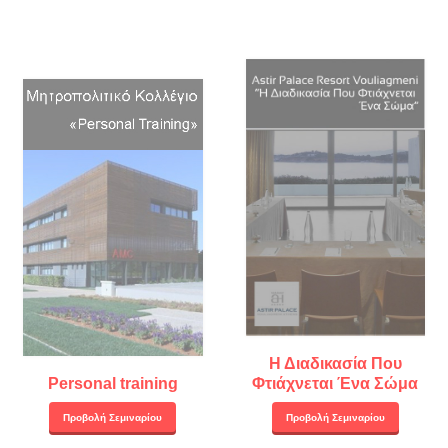
Η Διαδικασία Που
Personal training
Φτιάχνεται Ένα Σώμα
Προβολή Σεμιναρίου
Προβολή Σεμιναρίου