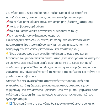
Σεμινάριο στις 2 Δεκεμβρίου 2018, ημέρα Κυριακή, με σκοπό να
εκπαιδεύσω τους ασκούμενους μου για το ανθρώπινο σώμα.
ποιοι είναι βασικοί μύες πάνω στο σώμα μας (έκφυση_κατάφυση);
ποιές οι βασικές αρθρώσεις;
ποιά τα βασικά ζωτικά όργανα και οι λειτουργίες τους;
κινησιολογία του ανθρώπινου σώματος
Θα αναφερθώ επιπλέον ,εν συντομία, σε σημαντικά διατροφικά και
προπονητικά tips ,προκειμένου να γίνει πλήρης η κατανόηση της
εφαρμογή των 2 πλάνων(διατροφικού και προπονητικού)
Ένας ασκούμενος όταν γνωρίζει καλύτερα το σώμα του και τη
λειτουργία του μυοσκελετικού συστήματος ,είναι σίγουρο ότι θα καταφέρει
να επικεντρωθεί καλύτερα σε μία άσκηση και να στοχεύσει στη μυική
ομάδα που γυμνάζει.Όταν εκτελείς μία άσκηση και γνωρίζεις το μυ που
γυμνάζεις ,τον κάνεις εικόνα κατά τη διάρκεια της εκτέλεσης και στέλνεις το
μυαλό σου ακριβώς εκεί.
Άπειρες έρευνες αναφερόνται στο γεγονός της προσαρμογής του
εγκεφάλου κατά τη διάρκεια μίας άσκησης στους μύες που έχουν
συμμετοχή.Όσο περισσότερο βρίσκεσαι μέσα στο μυ που γυμνάζεις τόσο
καλύτερη στόχευση θα πετυχαίνεις.Λιγότερος κόπος,ουσιαστικότερο
ερέθισμα στο μυ.
Προτεραιότητα στο σεμινάριο θα έχουν οι ασκούμενοι μου και οι