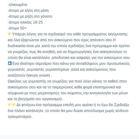
-ηλικιωμένο
-άτομο με κήλη στη μέση
-άτομο με ρήξη στο γόνατο
-άτομο ηλικίας 18-25
-άτομο 50+
Υπάρχει λόγος για το σχεδιασμό του κάθε προγράμματος εκγύμνασης
και όλα εξαρτώνται από τον ασκούμενο που έχεις απέναντι σου.Η
διαδικασία είναι μία ,κατά την οποία σχεδιάζεις ένα πρόγραμμα και πρέπει
να γνωρίζεις πως θα κινηθείς για να δημιουργήσεις ένα ασκησιολόγιο το
οποίο θα είναι κατάλληλο ,αποδοτικό και ασφαλές για τον ασκούμενο σου.
Ένα ιδιαίτερο σεμινάριο που κάνω για συναδέλφους μου προσωπικούς
γυμναστές ,γυμναστές γυμναστηρίων ,αλλά και ασκούμενους που
αναζητούν έγκυρη γνώση .
Ωφείλεις ως γυμναστής να γνωρίζεις για ποιό λόγο κάνεις το καθετί στον
ασκούμενου σου και να το τεκμηριώνεις κάθε φορά επιστημονικά και
σύμφωνα με τους μηχανισμούς του σώματος,την κινησιολογία των μύων
και τη βιοχημεία του οργανισμού.
Δε φτιάχνω ένα πρόγραμμα επειδή μου αρέσει ή το έχω δει.Σχεδιάζω
ένα πλάνο κατάλληλο ,το οποίο θα μου δώσει αποτέλεσμα χωρίς κίνδυνο
τραυματισμού.