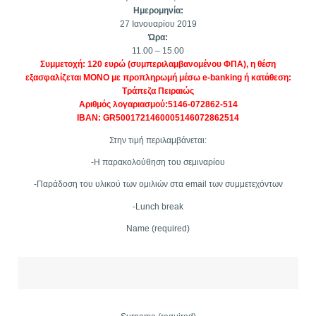
Ημερομηνία:
27 Ιανουαρίου 2019
Ώρα:
11.00 – 15.00
Συμμετοχή: 120 ευρώ (συμπεριλαμβανομένου ΦΠΑ), η θέση
εξασφαλίζεται ΜΟΝΟ με προπληρωμή μέσω e-banking ή κατάθεση:
Τράπεζα Πειραιώς
Αριθμός λογαριασμού:5146-072862-514
IBAN: GR5001721460005146072862514
Στην τιμή περιλαμβάνεται:
-Η παρακολούθηση του σεμιναρίου
-Παράδοση του υλικού των ομιλιών στα email των συμμετεχόντων
-Lunch break
Name (required)