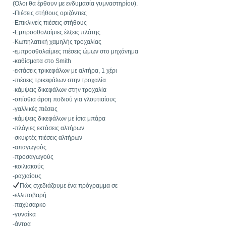
(Όλοι θα έρθουν με ενδυμασία γυμναστηρίου).
-Πιέσεις στήθους οριζόντιες
-Επικλινείς πιέσεις στήθους
-Εμπροσθολαίμιες έλξεις πλάτης
-Κωπηλατική χαμηλής τροχαλίας
-εμπροσθολαίμιες πιέσεις ώμων στο μηχάνημα
-καθίσματα στο Smith
-εκτάσεις τρικεφάλων με αλτήρα, 1 χέρι
-πιέσεις τρικεφάλων στην τροχαλία
-κάμψεις δικεφάλων στην τροχαλία
-οπίσθια άρση ποδιού για γλουτιαίους
-γαλλικές πιέσεις
-κάμψεις δικεφάλων με ίσια μπάρα
-πλάγιες εκτάσεις αλτήρων
-σκυφτές πιέσεις αλτήρων
-απαγωγούς
-προσαγωγούς
-κοιλιακούς
-ραχιαίους
Πώς σχεδιάζουμε ένα πρόγραμμα σε
-ελλιποβαρή
-παχύσαρκο
-γυναίκα
-άντρα