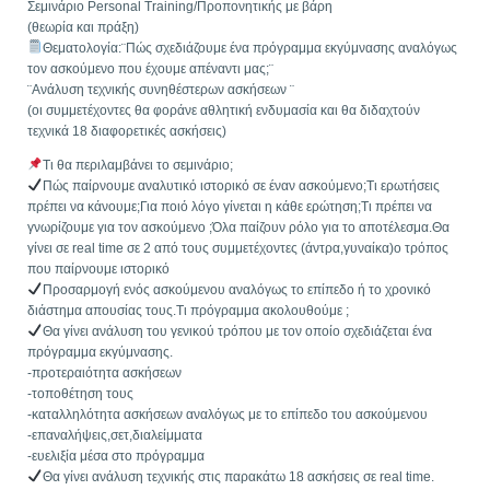
Σεμινάριο Personal Training/Προπονητικής με βάρη
(θεωρία και πράξη)
Θεματολογία:¨Πώς σχεδιάζουμε ένα πρόγραμμα εκγύμνασης αναλόγως
τον ασκούμενο που έχουμε απέναντι μας;¨
¨Ανάλυση τεχνικής συνηθέστερων ασκήσεων ¨
(οι συμμετέχοντες θα φοράνε αθλητική ενδυμασία και θα διδαχτούν
τεχνικά 18 διαφορετικές ασκήσεις)
Τι θα περιλαμβάνει το σεμινάριο;
Πώς παίρνουμε αναλυτικό ιστορικό σε έναν ασκούμενο;Τι ερωτήσεις
πρέπει να κάνουμε;Για ποιό λόγο γίνεται η κάθε ερώτηση;Τι πρέπει να
γνωρίζουμε για τον ασκούμενο ;Όλα παίζουν ρόλο για το αποτέλεσμα.Θα
γίνει σε real time σε 2 από τους συμμετέχοντες (άντρα,γυναίκα)ο τρόπος
που παίρνουμε ιστορικό
Προσαρμογή ενός ασκούμενου αναλόγως το επίπεδο ή το χρονικό
διάστημα απουσίας τους.Τι πρόγραμμα ακολουθούμε ;
Θα γίνει ανάλυση του γενικού τρόπου με τον οποίο σχεδιάζεται ένα
πρόγραμμα εκγύμνασης.
-προτεραιότητα ασκήσεων
-τοποθέτηση τους
-καταλληλότητα ασκήσεων αναλόγως με το επίπεδο του ασκούμενου
-επαναλήψεις,σετ,διαλείμματα
-ευελιξία μέσα στο πρόγραμμα
Θα γίνει ανάλυση τεχνικής στις παρακάτω 18 ασκήσεις σε real time.