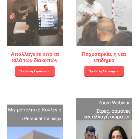
Απαλλαγείτε από τα
Παχυσαρκία, η νέα
κιλά των διακοπών
επιδημία
Προβολή Σεμιναρίου
Προβολή Σεμιναρίου