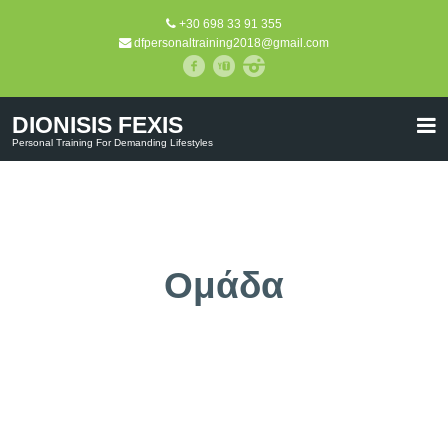
+30 698 33 91 355
dfpersonaltraining2018@gmail.com
DIONISIS FEXIS
Personal Training For Demanding Lifestyles
Ομάδα