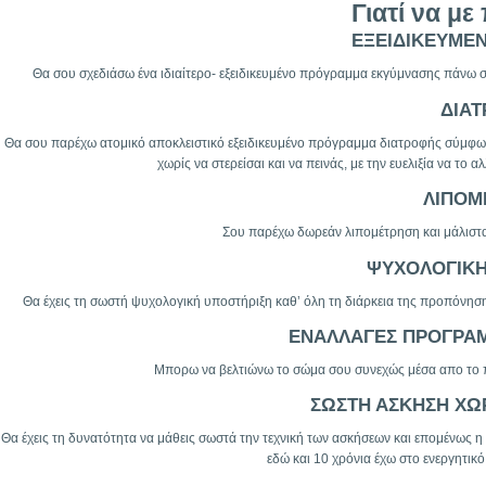
Γιατί να με
ΕΞΕΙΔΙΚΕΥΜΕ
Θα σου σχεδιάσω ένα ιδιαίτερο- εξειδικευμένο πρόγραμμα εκγύμνασης πάνω σ
ΔΙΑ
Θα σου παρέχω ατομικό αποκλειστικό εξειδικευμένο πρόγραμμα διατροφής σύμφωνα
χωρίς να στερείσαι και να πεινάς, με την ευελιξία να το 
ΛΙΠΟΜ
Σου παρέχω δωρεάν λιπομέτρηση και μάλιστα 
ΨΥΧΟΛΟΓΙΚΗ
Θα έχεις τη σωστή ψυχολογική υποστήριξη καθ’ όλη τη διάρκεια της προπόνηση
ΕΝΑΛΛΑΓΕΣ ΠΡΟΓΡΑ
Μπορω να βελτιώνω το σώμα σου συνεχώς μέσα απο το 
ΣΩΣΤΗ ΑΣΚΗΣΗ ΧΩ
Θα έχεις τη δυνατότητα να μάθεις σωστά την τεχνική των ασκήσεων και επομένως η
εδώ και 10 χρόνια έχω στο ενεργητικ